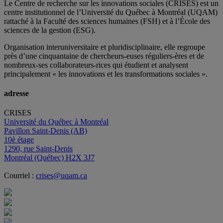
Le Centre de recherche sur les innovations sociales (CRISES) est un
centre institutionnel de l’Université du Québec à Montréal (UQAM)
rattaché à la Faculté des sciences humaines (FSH) et à l’École des
sciences de la gestion (ESG).
Organisation interuniversitaire et pluridisciplinaire, elle regroupe
près d’
une c
inquantaine
de
chercheurs
-euses
réguliers
-ères
et de
nombreux
-ses
collaborateurs
-rices
qui étudient et analysent
principalement « les innovations et les transformations sociales ».
adresse
CRISES
Université du Québec à Montréal
Pavillon Saint-Denis (AB)
10è étage
1290, rue Saint-Denis
Montréal (Québec) H2X 3J7
Courriel :
crises@uqam.ca