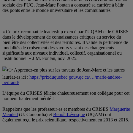
sociale des PUQ, Jean-Marc Fontan a consacré sa carrière à bâtir
des ponts entre le monde universitaire et les communautés.
.
.
« Ce prix reconnaît le leadership exercé par l’UQAM et le CRISES
dans le développement de connaissances critiques au service du
bien-être des collectivités et des territoires. Il valide la pertinence de
modalités de croisement des savoirs visant des changements
significatifs aux niveaux individuel, collectif, organisationnel ou
institutionnel. » J-M. Fontan, nov. 2025.
.
Apprenez-en plus sur les travaux de Jean-Marc et les autres
lauréat-es ici :
https://prixduquebec.gouv.qc.ca/…/marie-andree-
bertrand/
.
L’équipe du CRISES félicite chaleureusement son collègue pour cet
honneur hautement mérité !
.
Rappelons que les professeur-es et membres du CRISES
Marguerite
Mendell
(U.
Concordia
) et
Benoît Lévesque
(UQAM) ont
également reçu le prix scientifique, respectivement en 2013 et 2015.