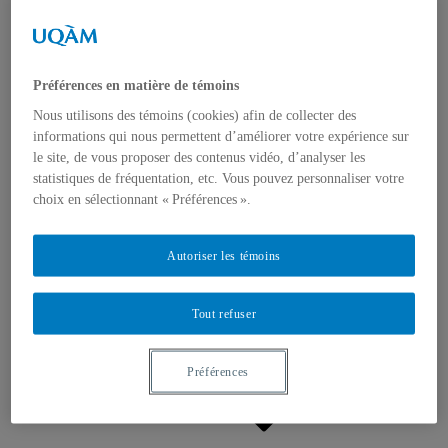
Appels à contributions
Bourses et prix
Communiqués
Dans les médias
Distinctions
Préférences en matière de témoins
Nous utilisons des témoins (cookies) afin de collecter des
informations qui nous permettent d’améliorer votre expérience sur
le site, de vous proposer des contenus vidéo, d’analyser les
statistiques de fréquentation, etc. Vous pouvez personnaliser votre
choix en sélectionnant « Préférences ».
Activités
Événements à venir
Autoriser les témoins
Archives et bilans
Colloque international CRISES
Perspectives et dialogue
Tout refuser
Vidéos et baladodiffusions
Préférences