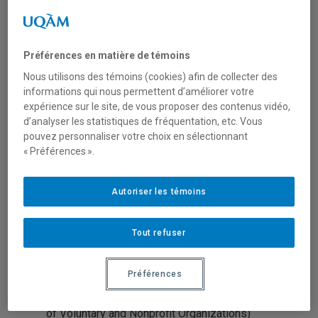
Félicitations à Marc D. Lachapelle qui
Préférences en matière de témoins
est un des récipiendaires de novembre 2022
Nous utilisons des témoins (cookies) afin de collecter des
du
Prix Relève étoile Paul-Gérin-Lajoie
des
informations qui nous permettent d’améliorer votre
expérience sur le site, de vous proposer des contenus vidéo,
Fonds de recherche du Québec
!
d’analyser les statistiques de fréquentation, etc. Vous
pouvez personnaliser votre choix en sélectionnant
Marc est étudiant au doctorat en
« Préférences ».
administration à l’
UQAM
et étudiant du
CRISES
sous la supervision de Valérie
Autoriser les témoins
Michaud.
Tout refuser
Article primé : Emancipatory Social
Innovation: Within and Beyond the Innovative
Préférences
Society
Paru dans : VOLUNTAS (International Journal
of Voluntary and Nonprofit Organizations)