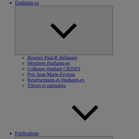
Étudiants-es
Ouvrir
le
sous-
menu
Bourses Paul-R-Bélanger
Membres étudiants-es
Colloque étudiant CRISES
Prix Jean-Marie-Fecteau
Représentants-es étudiants-es
Thèses et mémoires
Publications