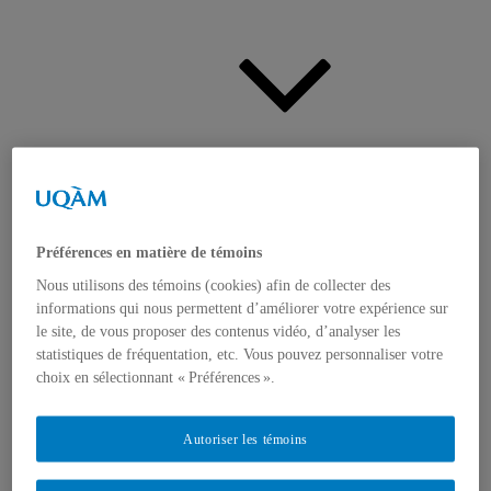
Actualités
Ouvrir
le
sous-
menu
Préférences en matière de témoins
Nous utilisons des témoins (cookies) afin de collecter des
informations qui nous permettent d’améliorer votre expérience sur
le site, de vous proposer des contenus vidéo, d’analyser les
Appels à contributions
statistiques de fréquentation, etc. Vous pouvez personnaliser votre
Bourses et prix
choix en sélectionnant « Préférences ».
Communiqués
Dans les médias
Distinctions
Autoriser les témoins