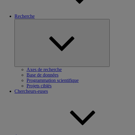
Recherche
Ouvrir
le
sous-
menu
Axes de recherche
Base de données
Programmation scientifique
Projets ciblés
Chercheurs-euses