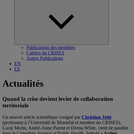
Ouvrir
le
sous-
menu
Publications des membres
Cahiers du CRISES
Autres Publications
EN
ES
Actualités
Quand la crise devient levier de collaboration
territoriale
Un nouvel article scientifique cosigné par
Christian Jetté
(professeur à l’Université de Montréal et membre du CRISES),
Lucie Morin, André-Anne Parent et Deena White, vient de paraître
dans le
Canadian Journal of Public Health
. Intitulé
« Action