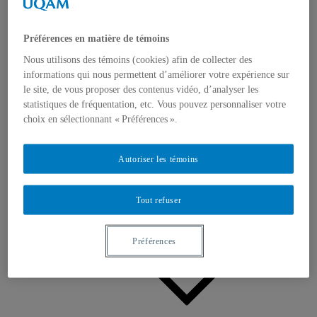
Appels à contributions
Bourses et prix
Communiqués
Préférences en matière de témoins
Dans les médias
Distinctions
Nous utilisons des témoins (cookies) afin de collecter des
informations qui nous permettent d’améliorer votre expérience sur
le site, de vous proposer des contenus vidéo, d’analyser les
statistiques de fréquentation, etc. Vous pouvez personnaliser votre
choix en sélectionnant « Préférences ».
Autoriser les témoins
Activités
Événements à venir
Archives et bilans
Colloque international CRISES
Tout refuser
Perspectives et dialogue
Vidéos et baladodiffusions
Préférences