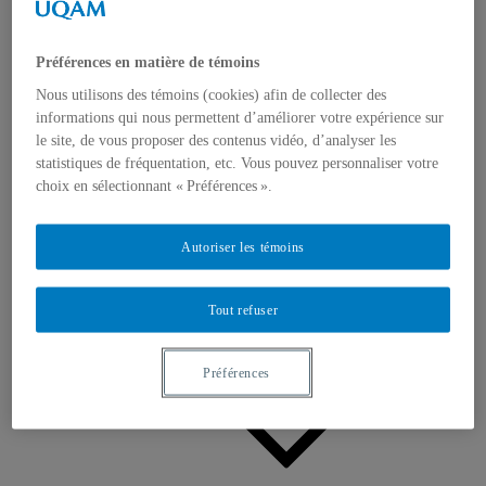
Appels à contributions
Bourses et prix
Communiqués
Dans les médias
Préférences en matière de témoins
Distinctions
Nous utilisons des témoins (cookies) afin de collecter des
informations qui nous permettent d’améliorer votre expérience sur
le site, de vous proposer des contenus vidéo, d’analyser les
statistiques de fréquentation, etc. Vous pouvez personnaliser votre
choix en sélectionnant « Préférences ».
Activités
Autoriser les témoins
Événements à venir
Archives et bilans
Colloque international CRISES
Tout refuser
Perspectives et dialogue
Vidéos et baladodiffusions
Préférences