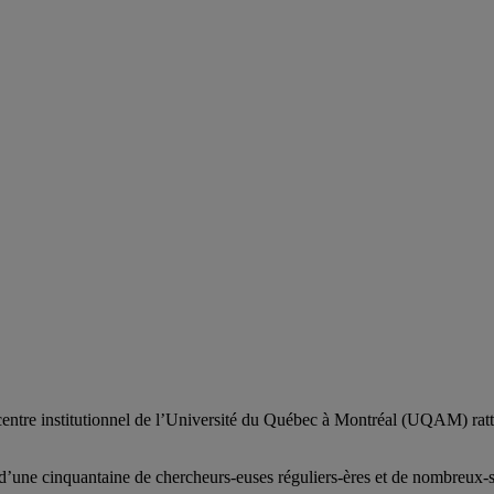
centre institutionnel de l’Université du Québec à Montréal (UQAM) ratt
d’
une c
inquantaine
de
chercheurs
-euses
réguliers
-ères
et de nombreux
-