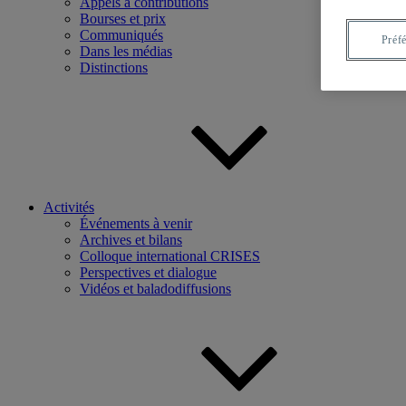
Appels à contributions
Bourses et prix
Communiqués
Préf
Dans les médias
Distinctions
Activités
Événements à venir
Archives et bilans
Colloque international CRISES
Perspectives et dialogue
Vidéos et baladodiffusions