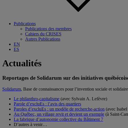
Publications
Publications des membres
Cahiers du CRISES
Autres Publications
EN
ES
Actualités
Reportages de Solidarum sur des initiatives québécois
Solidarum
, Base de connaissances pour l’invention sociale et solidaire,
Le philanthro-capitalisme
(avec Sylvain A. Lefèvre)
Parole d’excluEs : l’avis des quartiers
Paroles d’excluEs : un modèle de recherche-action
(avec Isabel
Au Québec, un village revit et devient un exemple
(à Saint-Cam
La fabrique d’autonomie collective du Bâtiment 7
D’autres à venir…