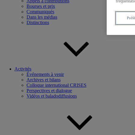
Appels à contributions
fréquentati
Bourses et prix
Communiqués
Dans les médias
Préf
Distinctions
Activités
Événements à venir
Archives et bilans
Colloque international CRISES
Perspectives et dialogue
Vidéos et baladodiffusions