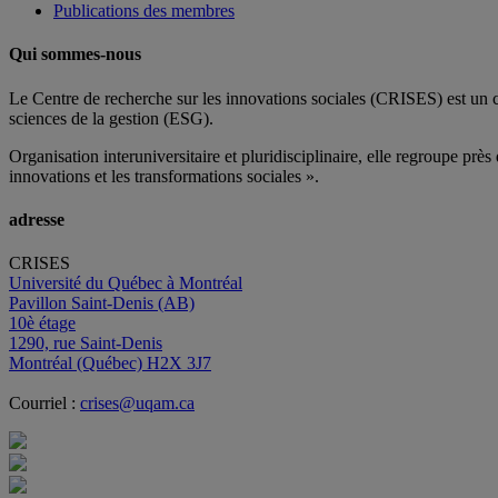
Publications des membres
Qui sommes-nous
Le Centre de recherche sur les innovations sociales (CRISES) est un 
sciences de la gestion (ESG).
Organisation interuniversitaire et pluridisciplinaire, elle regroupe
près 
innovations et les transformations sociales ».
adresse
CRISES
Université du Québec à Montréal
Pavillon Saint-Denis (AB)
10è étage
1290, rue Saint-Denis
Montréal (Québec) H2X 3J7
Courriel :
crises@uqam.ca