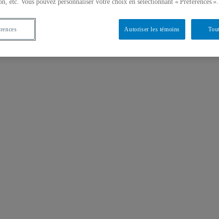
on, etc. Vous pouvez personnaliser votre choix en sélectionnant « Préférences ».
érences
Autoriser les témoins
Tout