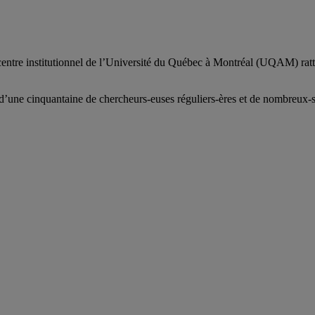
centre institutionnel de l’Université du Québec à Montréal (UQAM) ratt
d’
une c
inquantaine
de
chercheurs
-euses
réguliers
-ères
et de nombreux
-