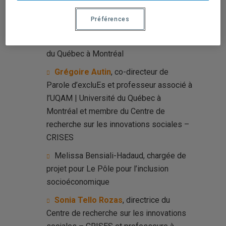
Nos intervenants :
Préférences
Chanel gignac, étudiante à la maîtrise
en droit et société à l’
UQAM | Université
du Québec à Montréal
Grégoire Autin
, co-directeur de
Parole d’excluEs et professeur associé à
l’
UQAM | Université du Québec à
Montréal
et membre du
Centre de
recherche sur les innovations sociales –
CRISES
Melissa Bensiali-Hadaud, chargée de
projet pour Le Pôle pour l’inclusion
socioéconomique
Sonia Tello Rozas
, directrice du
Centre de recherche sur les innovations