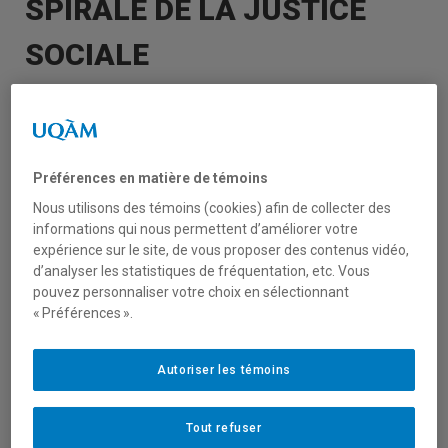
SPIRALE DE LA JUSTICE
SOCIALE
Le jeudi 14 novembre, le
Centre de recherche
sur les innovations sociales – CRISES
et
l’Incubateur universitaire de Parole d’excluEs
Préférences en matière de témoins
(IUPE) ont eu le plaisir d’accueillir de
Nous utilisons des témoins (cookies) afin de collecter des
nombreux participants pour le grand
informations qui nous permettent d’améliorer votre
lancement de la Spirale de la justice sociale.
expérience sur le site, de vous proposer des contenus vidéo,
Cet événement marquant a permis de
d’analyser les statistiques de fréquentation, etc. Vous
pouvez personnaliser votre choix en sélectionnant
présenter cet outil conçu pour mobiliser et
« Préférences ».
s’approprier les théories de justice sociale
inspirées par Nancy Fraser, tout en renforçant
les initiatives concrètes en faveur de la
Autoriser les témoins
justice sociale.
Tout refuser