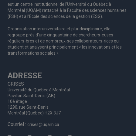
est un centre institutionnel de l’Université du Québec à
Montréal (UQAM) rattaché à la Faculté des sciences humaines
(FSH) et à l’École des sciences de la gestion (ESG).
Organisation interuniversitaire et pluridisciplinaire, elle
regroupe
près d’
une c
inquantaine
de
chercheurs
-euses
réguliers
-ères
et de nombreux
-ses
collaborateurs
-rices
qui
étudient et analysent principalement « les innovations et les
transformations sociales ».
ADRESSE
CRISES
Université du Québec à Montréal
Pavillon Saint-Denis (AB)
10è étage
1290, rue Saint-Denis
Montréal (Québec) H2X 3J7
Courriel :
crises@uqam.ca