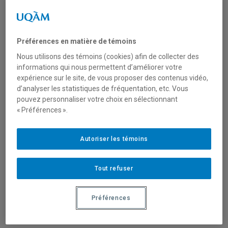
La Revue de l’Association internationale des
sociologues de langue française,
SociologieS, publie un nouveau dossier qui
Préférences en matière de témoins
se penche sur les modalités du télétravail et
Nous utilisons des témoins (cookies) afin de collecter des
qui s’attache à souligner comment les
informations qui nous permettent d’améliorer votre
expérience sur le site, de vous proposer des contenus vidéo,
inégalités, notamment de genre, ont été
d’analyser les statistiques de fréquentation, etc. Vous
renforcées par la crise sanitaire, et ce en
pouvez personnaliser votre choix en sélectionnant
s’appuyant sur plusieurs cadres nationaux et
« Préférences ».
diverses situations professionnelles
https://journals.openedition.org/sociologies/
Autoriser les témoins
19991
Tout refuser
Un dossier dirigé par Anne Gillet
(
Conservatoire national des arts et métiers
)
et Diane-Gabrielle Tremblay (
Université
Préférences
TÉLUQ,
CRISES
).