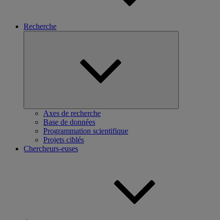
Recherche
Ouvrir
le
sous-
menu
Axes de recherche
Base de données
Programmation scientifique
Projets ciblés
Chercheurs-euses