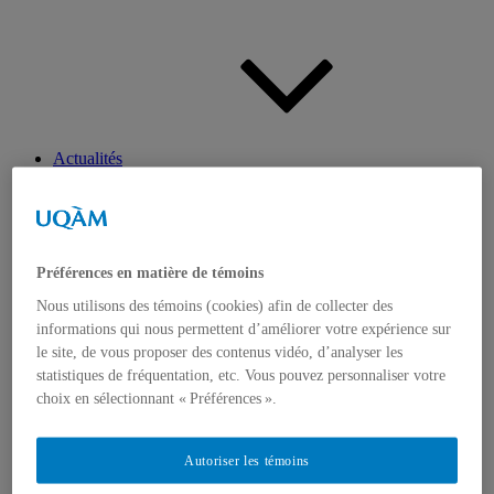
Actualités
Ouvrir
le
sous-
menu
Préférences en matière de témoins
Nous utilisons des témoins (cookies) afin de collecter des
informations qui nous permettent d’améliorer votre expérience sur
le site, de vous proposer des contenus vidéo, d’analyser les
Appels à contributions
Bourses et prix
statistiques de fréquentation, etc. Vous pouvez personnaliser votre
Communiqués
choix en sélectionnant « Préférences ».
Dans les médias
Distinctions
Autoriser les témoins