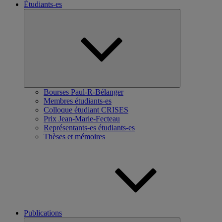
Étudiants-es
Ouvrir
le
sous-
menu
Bourses Paul-R-Bélanger
Membres étudiants-es
Colloque étudiant CRISES
Prix Jean-Marie-Fecteau
Représentants-es étudiants-es
Thèses et mémoires
Publications