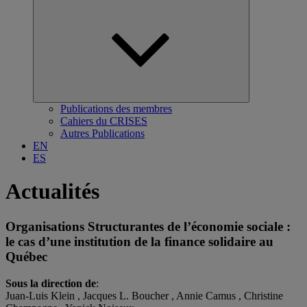
Ouvrir
le
sous-
menu
Publications des membres
Cahiers du CRISES
Autres Publications
EN
ES
Actualités
Organisations Structurantes de l’économie sociale :
le cas d’une institution de la finance solidaire au
Québec
Sous la direction de
:
Juan-Luis Klein , Jacques L. Boucher , Annie Camus , Christine