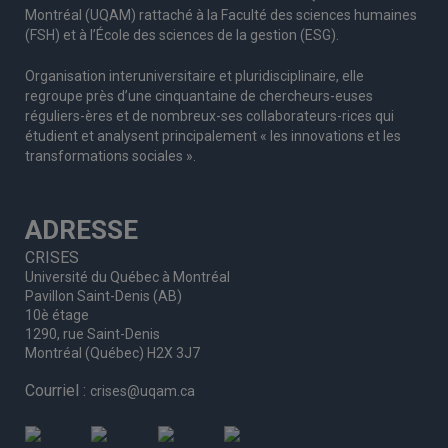
Montréal (UQAM) rattaché à la Faculté des sciences humaines
(FSH) et à l’École des sciences de la gestion (ESG).
Organisation interuniversitaire et pluridisciplinaire, elle
regroupe
près d’
une c
inquantaine
de
chercheurs
-euses
réguliers
-ères
et de nombreux
-ses
collaborateurs
-rices
qui
étudient et analysent principalement « les innovations et les
transformations sociales ».
ADRESSE
CRISES
Université du Québec à Montréal
Pavillon Saint-Denis (AB)
10è étage
1290, rue Saint-Denis
Montréal (Québec) H2X 3J7
Courriel :
crises@uqam.ca