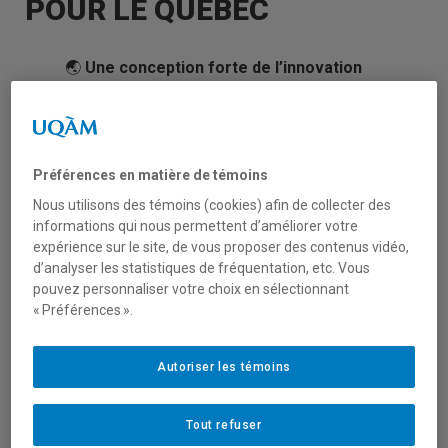
POUR LE QUÉBEC
🌏
Une conception forte de l’innovation
sociale pour le Québec
🌍
Voici le thème du
mémoire déposé par le
CRISES dans le cadre de la Stratégie
Préférences en matière de témoins
québécoise de la recherche et de
Nous utilisons des témoins (cookies) afin de collecter des
l’innovation (SQRI) 2022
!
informations qui nous permettent d’améliorer votre
expérience sur le site, de vous proposer des contenus vidéo,
d’analyser les statistiques de fréquentation, etc. Vous
« Le CRISES est un acteur de premier plan au
pouvez personnaliser votre choix en sélectionnant
niveau de la production des connaissances
« Préférences ».
mais aussi des pratiques et des politiques
du modèle québécois d’innovation sociale ».
Autoriser les témoins
À ce titre, le CRISES s’est exprimé dans le
cadre de la consultation proposée par le
ministère de l’Économie et de l’innovation,
Tout refuser