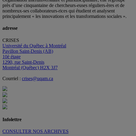
près d’
une c
inquantaine
de
chercheurs
-euses
réguliers
-ères
et de
nombreux
-ses
collaborateurs
-rices
qui étudient et analysent
principalement « les innovations et les transformations sociales ».
adresse
CRISES
Université du Québec à Montréal
Pavillon Saint-Denis (AB)
10è étage
1290, rue Saint-Denis
Montréal (Québec) H2X 3J7
Courriel :
crises@uqam.ca
Infolettre
CONSULTER NOS ARCHIVES