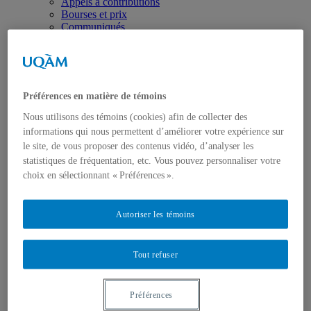
Appels à contributions
Bourses et prix
Communiqués
Dans les médias
Distinctions
Préférences en matière de témoins
Nous utilisons des témoins (cookies) afin de collecter des
informations qui nous permettent d’améliorer votre expérience sur
le site, de vous proposer des contenus vidéo, d’analyser les
Activités
statistiques de fréquentation, etc. Vous pouvez personnaliser votre
Événements à venir
choix en sélectionnant « Préférences ».
Archives et bilans
Colloque international CRISES
Perspectives et dialogue
Autoriser les témoins
Vidéos et baladodiffusions
Tout refuser
Préférences