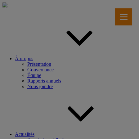
Aller
au
contenu
principal
À propos
Présentation
Gouvernance
Équipe
Rapports annuels
Nous joindre
Actualités