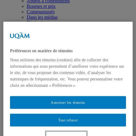
Appels à contributions
Bourses et prix
Communiqués
Dans les médias
Distinctions
Préférences en matière de témoins
Nous utilisons des témoins (cookies) afin de collecter des
informations qui nous permettent d’améliorer votre expérience sur
Activités
le site, de vous proposer des contenus vidéo, d’analyser les
Événements à venir
statistiques de fréquentation, etc. Vous pouvez personnaliser votre
Archives et bilans
choix en sélectionnant « Préférences ».
Colloque international CRISES
Perspectives et dialogue
Vidéos et baladodiffusions
Autoriser les témoins
Tout refuser