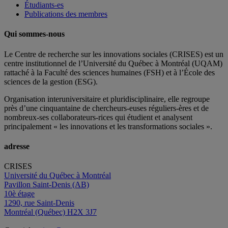
Étudiants-es
Publications des membres
Qui sommes-nous
Le Centre de recherche sur les innovations sociales (CRISES) est un
centre institutionnel de l’Université du Québec à Montréal (UQAM)
rattaché à la Faculté des sciences humaines (FSH) et à l’École des
sciences de la gestion (ESG).
Organisation interuniversitaire et pluridisciplinaire, elle regroupe
près d’
une c
inquantaine
de
chercheurs
-euses
réguliers
-ères
et de
nombreux
-ses
collaborateurs
-rices
qui étudient et analysent
principalement « les innovations et les transformations sociales ».
adresse
CRISES
Université du Québec à Montréal
Pavillon Saint-Denis (AB)
10è étage
1290, rue Saint-Denis
Montréal (Québec) H2X 3J7