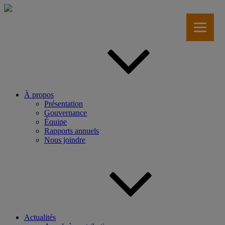
Aller
au
contenu
principal
À propos
Présentation
Gouvernance
Équipe
Rapports annuels
Nous joindre
Actualités