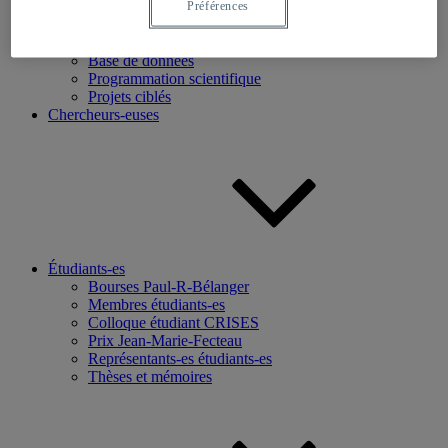
Préférences
Recherche
Axes de recherche
Base de données
Programmation scientifique
Projets ciblés
Chercheurs-euses
Étudiants-es
Bourses Paul-R-Bélanger
Membres étudiants-es
Colloque étudiant CRISES
Prix Jean-Marie-Fecteau
Représentants-es étudiants-es
Thèses et mémoires