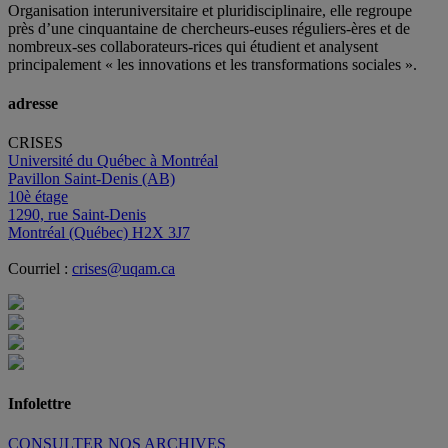
Organisation interuniversitaire et pluridisciplinaire, elle regroupe
près d’
une c
inquantaine
de
chercheurs
-euses
réguliers
-ères
et de
nombreux
-ses
collaborateurs
-rices
qui étudient et analysent
principalement « les innovations et les transformations sociales ».
adresse
CRISES
Université du Québec à Montréal
Pavillon Saint-Denis (AB)
10è étage
1290, rue Saint-Denis
Montréal (Québec) H2X 3J7
Courriel :
crises@uqam.ca
Infolettre
CONSULTER NOS ARCHIVES