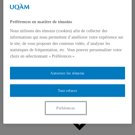
Appels à contributions
Bourses et prix
Communiqués
Dans les médias
Préférences en matière de témoins
Distinctions
Nous utilisons des témoins (cookies) afin de collecter des
informations qui nous permettent d’améliorer votre expérience sur
le site, de vous proposer des contenus vidéo, d’analyser les
statistiques de fréquentation, etc. Vous pouvez personnaliser votre
choix en sélectionnant « Préférences ».
Activités
Autoriser les témoins
Événements à venir
Archives et bilans
Colloque international CRISES
Perspectives et dialogue
Tout refuser
Vidéos et baladodiffusions
Préférences