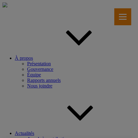
Aller
au
contenu
principal
À propos
Présentation
Gouvernance
Équipe
Rapports annuels
Nous joindre
Actualités