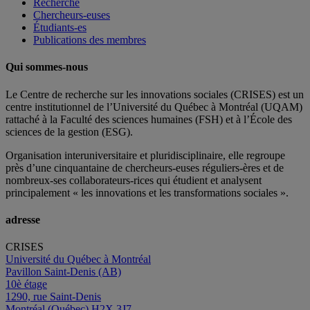
Recherche
Chercheurs-euses
Étudiants-es
Publications des membres
Qui sommes-nous
Le Centre de recherche sur les innovations sociales (CRISES) est un
centre institutionnel de l’Université du Québec à Montréal (UQAM)
rattaché à la Faculté des sciences humaines (FSH) et à l’École des
sciences de la gestion (ESG).
Organisation interuniversitaire et pluridisciplinaire, elle regroupe
près d’
une c
inquantaine
de
chercheurs
-euses
réguliers
-ères
et de
nombreux
-ses
collaborateurs
-rices
qui étudient et analysent
principalement « les innovations et les transformations sociales ».
adresse
CRISES
Université du Québec à Montréal
Pavillon Saint-Denis (AB)
10è étage
1290, rue Saint-Denis
Montréal (Québec) H2X 3J7