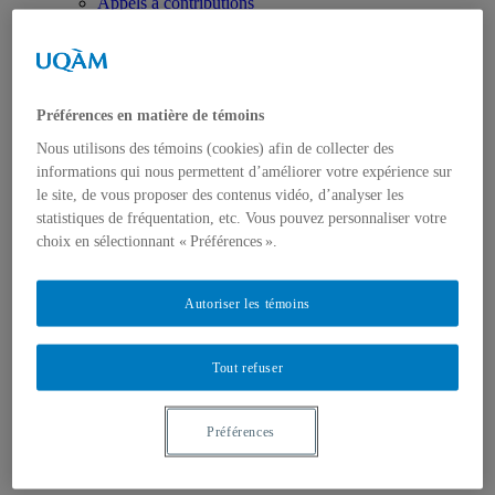
Appels à contributions
Bourses et prix
Communiqués
Dans les médias
Distinctions
Préférences en matière de témoins
Nous utilisons des témoins (cookies) afin de collecter des
informations qui nous permettent d’améliorer votre expérience sur
le site, de vous proposer des contenus vidéo, d’analyser les
statistiques de fréquentation, etc. Vous pouvez personnaliser votre
choix en sélectionnant « Préférences ».
Activités
Événements à venir
Archives et bilans
Autoriser les témoins
Colloque international CRISES
Perspectives et dialogue
Vidéos et baladodiffusions
Tout refuser
Préférences