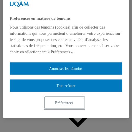
Appels à contributions
Bourses et prix
Communiqués
Dans les médias
Préférences en matière de témoins
Distinctions
Nous utilisons des témoins (cookies) afin de collecter des
informations qui nous permettent d’améliorer votre expérience sur
le site, de vous proposer des contenus vidéo, d’analyser les
statistiques de fréquentation, etc. Vous pouvez personnaliser votre
choix en sélectionnant « Préférences ».
Activités
Autoriser les témoins
Événements à venir
Archives et bilans
Colloque international CRISES
Tout refuser
Perspectives et dialogue
Vidéos et baladodiffusions
Préférences