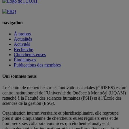
navigation
À propos
Actualités
Activités
Recherche
Chercheurs-euses
Étudiants-es
Publications des membres
Qui sommes-nous
Le Centre de recherche sur les innovations sociales (CRISES) est un
centre institutionnel de l’Université du Québec à Montréal (UQAM)
rattaché à la Faculté des sciences humaines (FSH) et à l’École des
sciences de la gestion (ESG).
Organisation interuniversitaire et pluridisciplinaire, elle regroupe
près d’
une c
inquantaine
de
chercheurs
-euses
réguliers
-ères
et de
nombreux
-ses
collaborateurs
-rices
qui étudient et analysent
principalement « les innovations et les transformations sociales ».