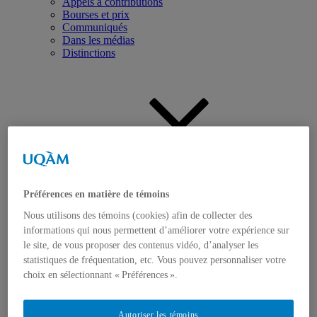
Appels à contributions
Bourses et prix
Communiqués
Dans les médias
Distinctions
Activités
Événements à venir
Archives et bilans
Préférences en matière de témoins
Colloque international CRISES
Perspectives et dialogue
Nous utilisons des témoins (cookies) afin de collecter des
Vidéos et baladodiffusions
informations qui nous permettent d’améliorer votre expérience sur
le site, de vous proposer des contenus vidéo, d’analyser les
statistiques de fréquentation, etc. Vous pouvez personnaliser votre
choix en sélectionnant « Préférences ».
Autoriser les témoins