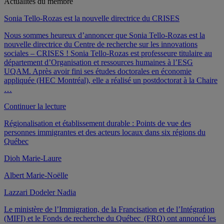
Actualités du membre
Sonia Tello-Rozas est la nouvelle directrice du CRISES
Nous sommes heureux d’annoncer que Sonia Tello-Rozas est la
nouvelle directrice du Centre de recherche sur les innovations
sociales – CRISES ! Sonia Tello-Rozas est professeure titulaire au
département d’Organisation et ressources humaines à l’ESG
UQAM. Après avoir fini ses études doctorales en économie
appliquée (HEC Montréal), elle a réalisé un postdoctorat à la Chaire
…
de
Continuer la lecture
« Sonia
Régionalisation et établissement durable : Points de vue des
Tello-
personnes immigrantes et des acteurs locaux dans six régions du
Rozas
Québec
est
la
Dioh Marie-Laure
nouvelle
directrice
Albert Marie-Noëlle
du
CRISES »
Lazzari Dodeler Nadia
Le ministère de l’Immigration, de la Francisation et de l’Intégration
(MIFI) et le Fonds de recherche du Québec (FRQ) ont annoncé les