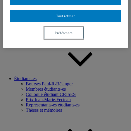
Recherche
Axes de recherche
Tout refuser
Base de données
Programmation scientifique
Projets ciblés
Préférences
Chercheurs-euses
Étudiants-es
Bourses Paul-R-Bélanger
Membres étudiants-es
Colloque étudiant CRISES
Prix Jean-Marie-Fecteau
Représentants-es étudiants-es
Thèses et mémoires