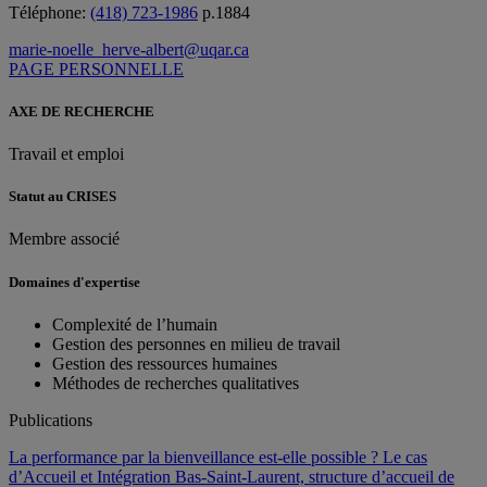
Téléphone:
(418) 723-1986
p.1884
marie-noelle_herve-albert@uqar.ca
PAGE PERSONNELLE
AXE DE RECHERCHE
Travail et emploi
Statut au CRISES
Membre associé
Domaines d'expertise
Complexité de l’humain
Gestion des personnes en milieu de travail
Gestion des ressources humaines
Méthodes de recherches qualitatives
Publications
La performance par la bienveillance est-elle possible ? Le cas
d’Accueil et Intégration Bas-Saint-Laurent, structure d’accueil de