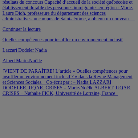
résultats du concours Capacité d’accueil de la société québécoise et
établissement durable des personnes immigrantes en région : Marie-
Laure Dioh, professeure du département des sciences
administratives au campus de Saint-Jérôme, a obtenu un nouveau …
de
Continuer la lecture
« Régionalisation
Quelles compétences pour insuffler un environnement inclusif
et
établissement
Lazzari Dodeler Nadia
durable
:
Albert Marie-Noëlle
Points
de
[VIENT DE PARAÎTRE] L’article « Quelles compétences pour
vue
insuffler un environnement inclusif ? » dans la Revue Management
des
et Sciences Sociales. Co-écrit par : – Nadia LAZZARI
personnes
DODELER, UQAR, CRISES – Marie-Noëlle ALBERT, UQAR,
immigrantes
CRISES – Nathalie FICK, Université de Lorraine, France
et
des
acteurs
locaux
dans
six
régions
du