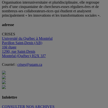
Organisation interuniversitaire et pluridisciplinaire, elle regroupe
près d’
une c
inquantaine
de
chercheurs
-euses
réguliers
-ères
et de
nombreux
-ses
collaborateurs
-rices
qui étudient et analysent
principalement « les innovations et les transformations sociales ».
adresse
CRISES
Université du Québec à Montréal
Pavillon Saint-Denis (AB)
10è étage
1290, rue Saint-Denis
Montréal (Québec) H2X 3J7
Courriel :
crises@uqam.ca
Infolettre
CONSULTER NOS ARCHIVES