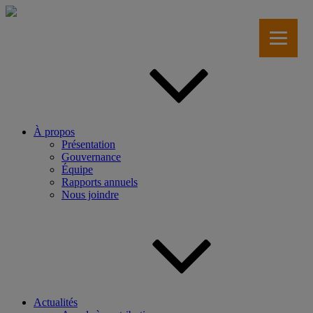
Aller
au
contenu
principal
À propos
Présentation
Gouvernance
Équipe
Rapports annuels
Nous joindre
Actualités