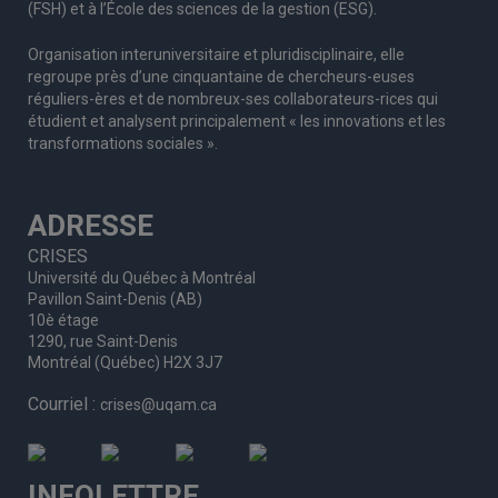
(FSH) et à l’École des sciences de la gestion (ESG).
Organisation interuniversitaire et pluridisciplinaire, elle
regroupe
près d’
une c
inquantaine
de
chercheurs
-euses
réguliers
-ères
et de nombreux
-ses
collaborateurs
-rices
qui
étudient et analysent principalement « les innovations et les
transformations sociales ».
ADRESSE
CRISES
Université du Québec à Montréal
Pavillon Saint-Denis (AB)
10è étage
1290, rue Saint-Denis
Montréal (Québec) H2X 3J7
Courriel :
crises@uqam.ca
INFOLETTRE