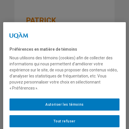
PATRICK
DRAMÉ
Préférences en matière de témoins
Nous utilisons des témoins (cookies) afin de collecter des
informations qui nous permettent d’améliorer votre
Université de Sherbrooke
expérience sur le site, de vous proposer des contenus vidéo,
Département: Histoire
d’analyser les statistiques de fréquentation, etc. Vous
pouvez personnaliser votre choix en sélectionnant
« Préférences ».
Téléphone:
(819) 821-8000
p.65419
patrick.drame@usherbrooke.ca
Autoriser les témoins
PAGE PERSONNELLE
Tout refuser
AXE DE RECHERCHE
Politiques et pratiques sociales