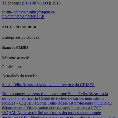
Téléphone:
(514) 987-3000
p.1915
fortin-lefebvre.emilie@uqam.ca
PAGE PERSONNELLE
AXE DE RECHERCHE
Entreprises collectives
Statut au CRISES
Membre associé
Publications
Actualités du membre
Sonia Tello-Rozas est la nouvelle directrice du CRISES
Nous sommes heureux d’annoncer que Sonia Tello-Rozas est la
nouvelle directrice du Centre de recherche sur les innovations
sociales – CRISES ! Sonia Tello-Rozas est professeure titulaire au
département d’Organisation et ressources humaines à l’ESG
UQAM. Après avoir fini ses études doctorales en économie
appliquée (HEC Montréal), elle a réalisé un postdoctorat à la Chaire