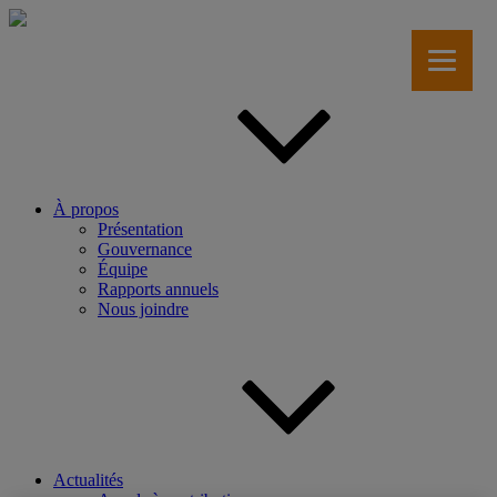
Aller
au
contenu
principal
À propos
Présentation
Gouvernance
Équipe
Rapports annuels
Nous joindre
Actualités