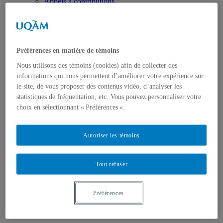
Appels à contributions
Bourses et prix
Communiqués
Dans les médias
Distinctions
Préférences en matière de témoins
Nous utilisons des témoins (cookies) afin de collecter des
informations qui nous permettent d’améliorer votre expérience sur
le site, de vous proposer des contenus vidéo, d’analyser les
statistiques de fréquentation, etc. Vous pouvez personnaliser votre
choix en sélectionnant « Préférences ».
Activités
Événements à venir
Archives et bilans
Autoriser les témoins
Colloque international CRISES
Perspectives et dialogue
Vidéos et baladodiffusions
Tout refuser
Préférences