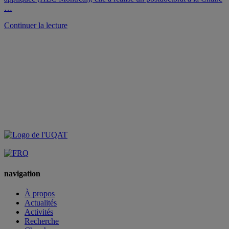
…
de
Continuer la lecture
« Sonia
Tello-
Rozas
est
la
nouvelle
directrice
du
CRISES »
navigation
À propos
Actualités
Activités
Recherche