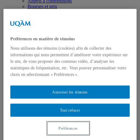
Appels à contributions
Bourses et prix
Communiqués
Dans les médias
Distinctions
Préférences en matière de témoins
Nous utilisons des témoins (cookies) afin de collecter des
informations qui nous permettent d’améliorer votre expérience sur
le site, de vous proposer des contenus vidéo, d’analyser les
statistiques de fréquentation, etc. Vous pouvez personnaliser votre
Activités
choix en sélectionnant « Préférences ».
Événements à venir
Archives et bilans
Colloque international CRISES
Autoriser les témoins
Perspectives et dialogue
Vidéos et baladodiffusions
Tout refuser
Préférences