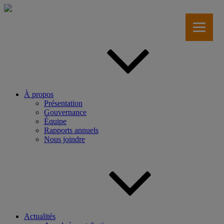
Aller
au
contenu
principal
À propos
Présentation
Gouvernance
Équipe
Rapports annuels
Nous joindre
Actualités