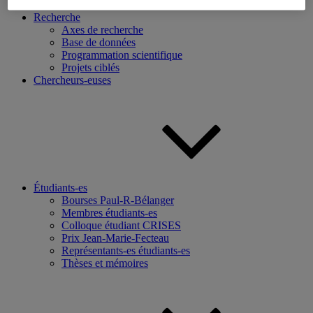
Recherche
Axes de recherche
Base de données
Programmation scientifique
Projets ciblés
Chercheurs-euses
Étudiants-es
Bourses Paul-R-Bélanger
Membres étudiants-es
Colloque étudiant CRISES
Prix Jean-Marie-Fecteau
Représentants-es étudiants-es
Thèses et mémoires