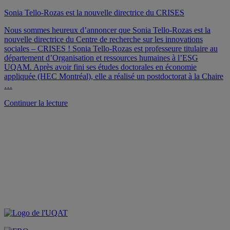
Sonia Tello-Rozas est la nouvelle directrice du CRISES
Nous sommes heureux d’annoncer que Sonia Tello-Rozas est la
nouvelle directrice du Centre de recherche sur les innovations
sociales – CRISES ! Sonia Tello-Rozas est professeure titulaire au
département d’Organisation et ressources humaines à l’ESG
UQAM. Après avoir fini ses études doctorales en économie
appliquée (HEC Montréal), elle a réalisé un postdoctorat à la Chaire
…
de
Continuer la lecture
« Sonia
Tello-
Rozas
est
la
nouvelle
directrice
du
CRISES »