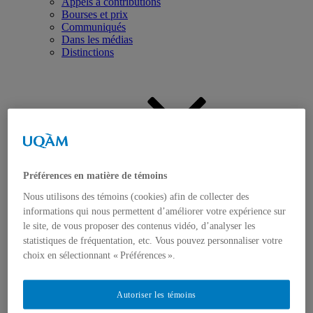
Appels à contributions
Bourses et prix
Communiqués
Dans les médias
Distinctions
Activités
Événements à venir
Préférences en matière de témoins
Archives et bilans
Nous utilisons des témoins (cookies) afin de collecter des
Colloque international CRISES
Perspectives et dialogue
informations qui nous permettent d’améliorer votre expérience sur
Vidéos et baladodiffusions
le site, de vous proposer des contenus vidéo, d’analyser les
statistiques de fréquentation, etc. Vous pouvez personnaliser votre
choix en sélectionnant « Préférences ».
Autoriser les témoins