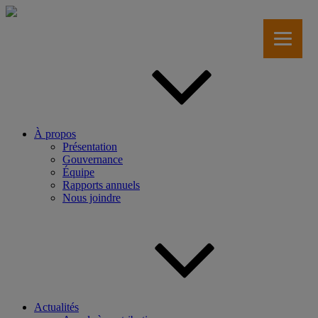
Aller
au
contenu
principal
À propos
Présentation
Gouvernance
Équipe
Rapports annuels
Nous joindre
Actualités