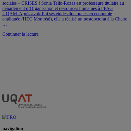
sociales – CRISES ! Sonia Tello-Rozas est professeure titulaire au
département d’Organisation et ressources humaines à l’ESG
UQAM. Après avoir fini ses études doctorales en économie
appliquée (HEC Montréal), elle a réalisé un postdoctorat à la Chaire
…
de
Continuer la lecture
« Sonia
Tello-
Rozas
est
la
nouvelle
directrice
du
CRISES »
navigation