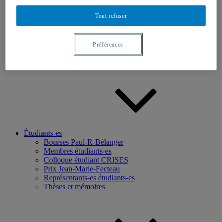
Recherche
Tout refuser
Axes de recherche
Base de données
Programmation scientifique
Préférences
Projets ciblés
Chercheurs-euses
Étudiants-es
Bourses Paul-R-Bélanger
Membres étudiants-es
Colloque étudiant CRISES
Prix Jean-Marie-Fecteau
Représentants-es étudiants-es
Thèses et mémoires