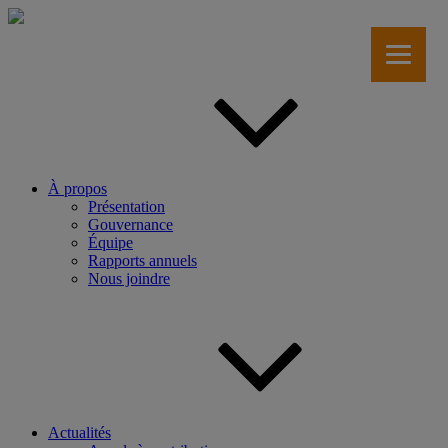
Aller
au
contenu
principal
À propos
Présentation
Gouvernance
Équipe
Rapports annuels
Nous joindre
Actualités