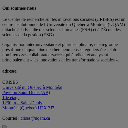
Qui sommes-nous
Le Centre de recherche sur les innovations sociales (CRISES) est un
centre institutionnel de l’Université du Québec à Montréal (UQAM)
rattaché à la Faculté des sciences humaines (FSH) et à l’École des
sciences de la gestion (ESG).
Organisation interuniversitaire et pluridisciplinaire, elle regroupe
près d’
une c
inquantaine
de
chercheurs
-euses
réguliers
-ères
et de
nombreux
-ses
collaborateurs
-rices
qui étudient et analysent
principalement « les innovations et les transformations sociales ».
adresse
CRISES
Université du Québec à Montréal
Pavillon Saint-Denis (AB)
10è étage
1290, rue Saint-Denis
Montréal (Québec) H2X 3J7
Courriel :
crises@uqam.ca