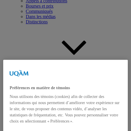
Appels à contributions
Bourses et prix
Communiqués
Dans les médias
Distinctions
Activités
Événements à venir
Archives et bilans
Colloque international CRISES
Perspectives et dialogue
Préférences en matière de témoins
Vidéos et baladodiffusions
Nous utilisons des témoins (cookies) afin de collecter des
informations qui nous permettent d’améliorer votre expérience sur
le site, de vous proposer des contenus vidéo, d’analyser les
statistiques de fréquentation, etc. Vous pouvez personnaliser votre
choix en sélectionnant « Préférences ».