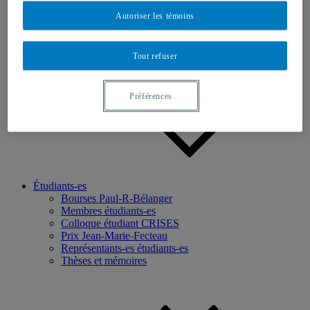
Autoriser les témoins
Recherche
Axes de recherche
Base de données
Programmation scientifique
Tout refuser
Projets ciblés
Chercheurs-euses
Préférences
Étudiants-es
Bourses Paul-R-Bélanger
Membres étudiants-es
Colloque étudiant CRISES
Prix Jean-Marie-Fecteau
Représentants-es étudiants-es
Thèses et mémoires