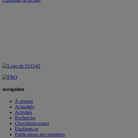
Continuer la lecture
« Sonia
Tello-
Rozas
est
la
nouvelle
directrice
du
CRISES »
navigation
À propos
Actualités
Activités
Recherche
Chercheurs-euses
Étudiants-es
Publications des membres