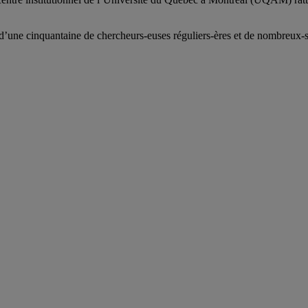
d’
une c
inquantaine
de
chercheurs
-euses
réguliers
-ères
et de nombreux
-