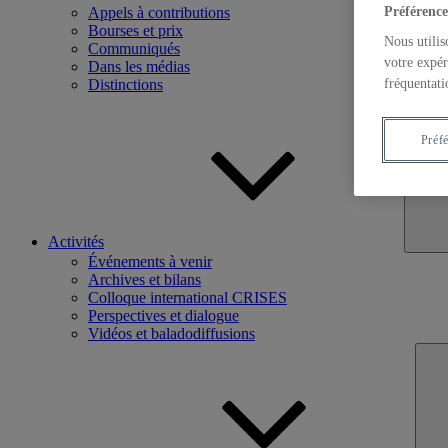
Appels à contributions
Préférence
Bourses et prix
Nous utilis
Communiqués
votre expér
Dans les médias
Distinctions
fréquentati
Préf
Activités
Événements à venir
Archives et bilans
Colloque international CRISES
Perspectives et dialogue
Vidéos et baladodiffusions