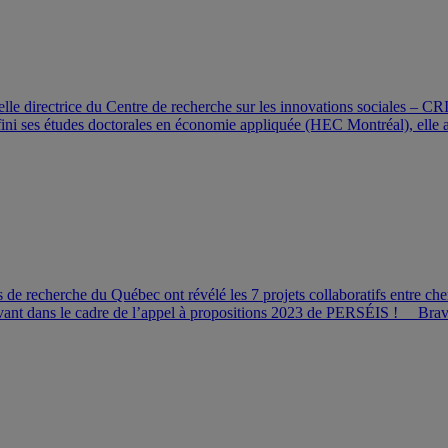
 directrice du Centre de recherche sur les innovations sociales – CRI
i ses études doctorales en économie appliquée (HEC Montréal), elle a 
e recherche du Québec ont révélé les 7 projets collaboratifs entre che
nnovant dans le cadre de l’appel à propositions 2023 de PERSÉIS ! Br