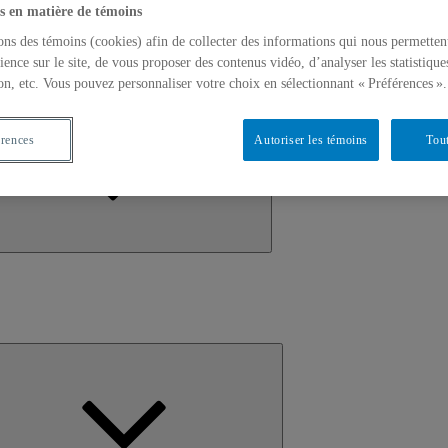
s en matière de témoins
ons des témoins (cookies) afin de collecter des informations qui nous permetten
ience sur le site, de vous proposer des contenus vidéo, d’analyser les statistique
on, etc. Vous pouvez personnaliser votre choix en sélectionnant « Préférences ».
Ouvrir
le
sous-
érences
Autoriser les témoins
Tout
menu
Ouvrir
le
sous-
menu