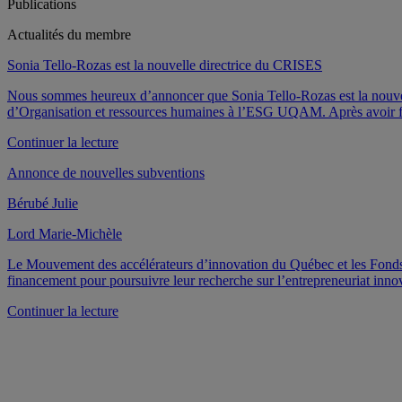
Publications
Actualités du membre
Sonia Tello-Rozas est la nouvelle directrice du CRISES
Nous sommes heureux d’annoncer que Sonia Tello-Rozas est la nouvelle
d’Organisation et ressources humaines à l’ESG UQAM. Après avoir fin
de
Continuer la lecture
« Sonia
Annonce de nouvelles subventions
Tello-
Rozas
Bérubé Julie
est
la
Lord Marie-Michèle
nouvelle
directrice
Le Mouvement des accélérateurs d’innovation du Québec et les Fonds d
du
financement pour poursuivre leur recherche sur l’entrepreneuriat i
CRISES »
de
Continuer la lecture
« Annonce
de
nouvelles
subventions »