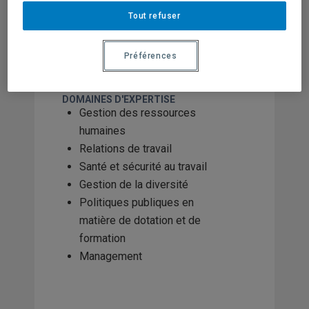
Tout refuser
AXE DE RECHERCHE
Travail et emploi
Préférences
STATUT AU CRISES
Membre associé
DOMAINES D'EXPERTISE
Gestion des ressources
humaines
Relations de travail
Santé et sécurité au travail
Gestion de la diversité
Politiques publiques en
matière de dotation et de
formation
Management