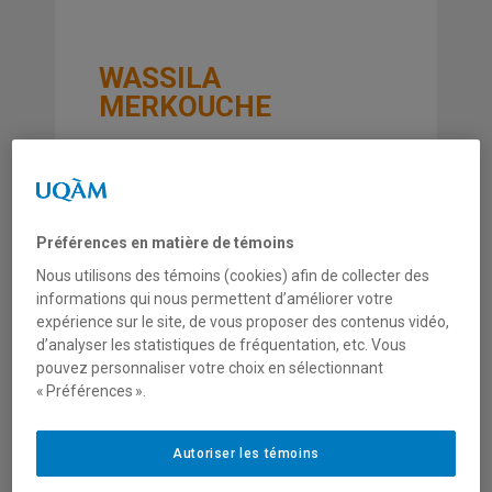
WASSILA
MERKOUCHE
Préférences en matière de témoins
Université du Québec en Abitibi-
Nous utilisons des témoins (cookies) afin de collecter des
Témiscamingue
informations qui nous permettent d’améliorer votre
Département: Unité
expérience sur le site, de vous proposer des contenus vidéo,
d'enseignement et de recherche en
d’analyser les statistiques de fréquentation, etc. Vous
sciences de la gestion
pouvez personnaliser votre choix en sélectionnant
« Préférences ».
Téléphone:
(819) 762-0971
p.2692
merkoucw@uqat.ca
Autoriser les témoins
PAGE PERSONNELLE