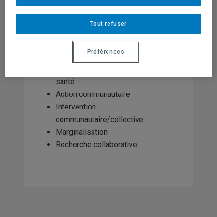
STATUT AU CRISES
Membre régulier
Tout refuser
DOMAINES D'EXPERTISE
Action intersectorielle
Préférences
Inégalités sociales de santé
Socioanthropologie de la
santé
Action communautaire
Intervention
communautaire/collective
Marginalisation
Recherche collaborative