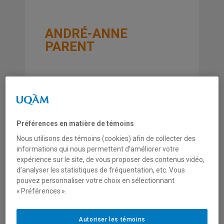
ANDRÉ-ANNE
PARENT
Université de Montréal
Préférences en matière de témoins
Département: École de travail social
Nous utilisons des témoins (cookies) afin de collecter des
informations qui nous permettent d’améliorer votre
Téléphone:
(514) 343-6111
p.38944
expérience sur le site, de vous proposer des contenus vidéo,
andre-anne.parent@umontreal.ca
d’analyser les statistiques de fréquentation, etc. Vous
pouvez personnaliser votre choix en sélectionnant
PAGE PERSONNELLE
« Préférences ».
AXE DE RECHERCHE
Politiques et pratiques sociales
Autoriser les témoins