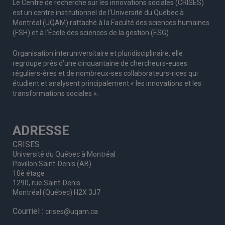
Le Centre de recherche sur les innovations sociales (CRISES)
est un centre institutionnel de l’Université du Québec à
Montréal (UQAM) rattaché à la Faculté des sciences humaines
(FSH) et à l’École des sciences de la gestion (ESG).
Organisation interuniversitaire et pluridisciplinaire, elle
regroupe
près d’
une c
inquantaine
de
chercheurs
-euses
réguliers
-ères
et de nombreux
-ses
collaborateurs
-rices
qui
étudient et analysent principalement « les innovations et les
transformations sociales ».
ADRESSE
CRISES
Université du Québec à Montréal
Pavillon Saint-Denis (AB)
10è étage
1290, rue Saint-Denis
Montréal (Québec) H2X 3J7
Courriel :
crises@uqam.ca