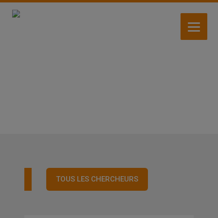
Aller
au
contenu
principal
CHERCHEURS
TOUS LES CHERCHEURS