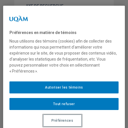
AXE DE RECHERCHE
Organisations sociales et collectives
STATUT AU CRISES
Membre régulier
Préférences en matière de témoins
DOMAINES D'EXPERTISE
l’innovation sociale
Nous utilisons des témoins (cookies) afin de collecter des
l’inclusion sociale
informations qui nous permettent d’améliorer votre
les nouvelles technologies, les
expérience sur le site, de vous proposer des contenus vidéo,
d’analyser les statistiques de fréquentation, etc. Vous
technologies sociales
pouvez personnaliser votre choix en sélectionnant
la créativité citoyenne
« Préférences ».
le dialogue local-global
la globalisation et mondialisation
l’impact social, politique et
Autoriser les témoins
économique des innovations
les théories de structuration
Tout refuser
le rôle social des NTIC
Préférences