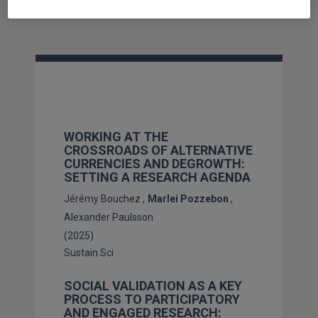
WORKING AT THE
CROSSROADS OF ALTERNATIVE
CURRENCIES AND DEGROWTH:
SETTING A RESEARCH AGENDA
Jérémy Bouchez
Marlei Pozzebon
Alexander Paulsson
(2025)
Sustain Sci
SOCIAL VALIDATION AS A KEY
PROCESS TO PARTICIPATORY
AND ENGAGED RESEARCH: