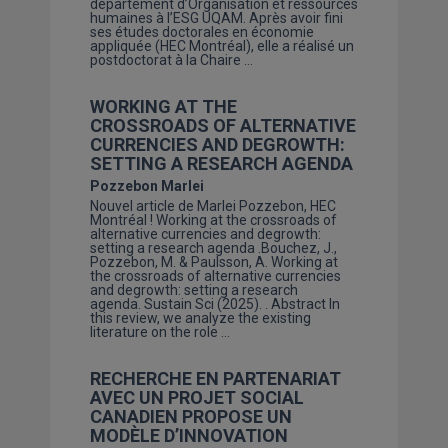
département d’Organisation et ressources
humaines à l’ESG UQAM. Après avoir fini
ses études doctorales en économie
appliquée (HEC Montréal), elle a réalisé un
postdoctorat à la Chaire …
WORKING AT THE
CROSSROADS OF ALTERNATIVE
CURRENCIES AND DEGROWTH:
SETTING A RESEARCH AGENDA
Pozzebon Marlei
Nouvel article de Marlei Pozzebon, HEC
Montréal ! Working at the crossroads of
alternative currencies and degrowth:
setting a research agenda .Bouchez, J.,
Pozzebon, M. & Paulsson, A. Working at
the crossroads of alternative currencies
and degrowth: setting a research
agenda. Sustain Sci (2025). . Abstract In
this review, we analyze the existing
literature on the role …
RECHERCHE EN PARTENARIAT
AVEC UN PROJET SOCIAL
CANADIEN PROPOSE UN
MODÈLE D’INNOVATION