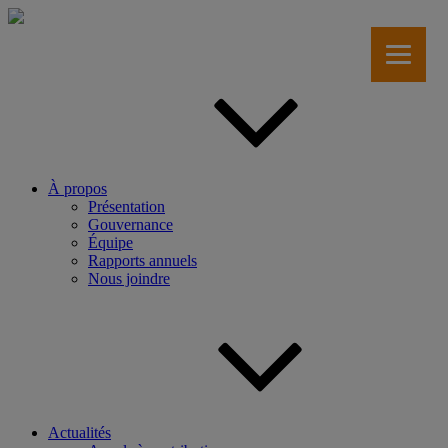
Aller
au
contenu
principal
À propos
Présentation
Gouvernance
Équipe
Rapports annuels
Nous joindre
Actualités