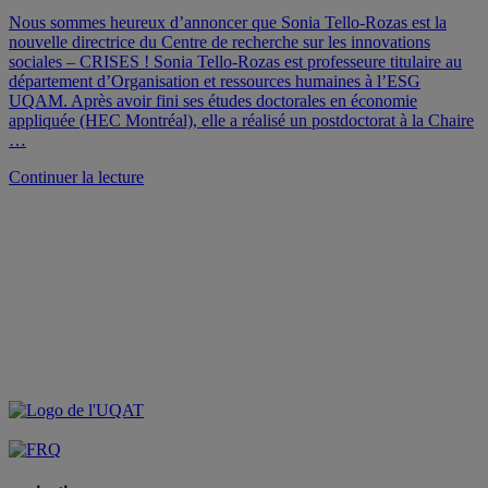
Nous sommes heureux d’annoncer que Sonia Tello-Rozas est la
nouvelle directrice du Centre de recherche sur les innovations
sociales – CRISES ! Sonia Tello-Rozas est professeure titulaire au
département d’Organisation et ressources humaines à l’ESG
UQAM. Après avoir fini ses études doctorales en économie
appliquée (HEC Montréal), elle a réalisé un postdoctorat à la Chaire
…
de
Continuer la lecture
« Sonia
Tello-
Rozas
est
la
nouvelle
directrice
du
CRISES »