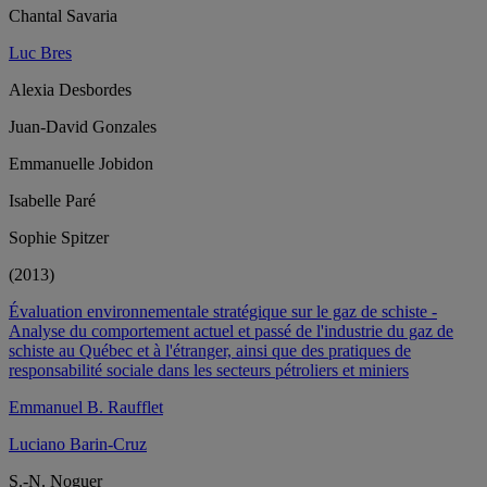
Chantal Savaria
Luc Bres
Alexia Desbordes
Juan-David Gonzales
Emmanuelle Jobidon
Isabelle Paré
Sophie Spitzer
(2013)
Évaluation environnementale stratégique sur le gaz de schiste -
Analyse du comportement actuel et passé de l'industrie du gaz de
schiste au Québec et à l'étranger, ainsi que des pratiques de
responsabilité sociale dans les secteurs pétroliers et miniers
Emmanuel B. Raufflet
Luciano Barin-Cruz
S.-N. Noguer