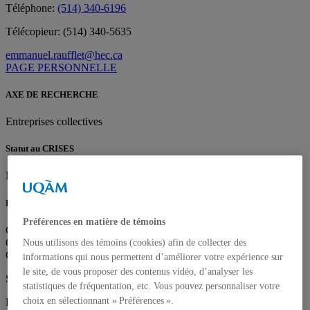
Téléphone:
(514) 340-6196
Télécopieur:
(514) 340-5635
emmanuel.raufflet@hec.ca
PAGE PERSONNELLE
AXE DE RECHERCHE
Entreprises collectives
Statut au CRISES
Membre régulier
Domaines d'expertise
Préférences en matière de témoins
Gestion des changements (structuraux, technologiques et culturels)
Grande entreprise privée
Nous utilisons des témoins (cookies) afin de collecter des
Organisation politique et administrative
informations qui nous permettent d’améliorer votre expérience sur
le site, de vous proposer des contenus vidéo, d’analyser les
Ses intérêts de recherche :
statistiques de fréquentation, etc. Vous pouvez personnaliser votre
choix en sélectionnant « Préférences ».
Responsabilité sociale des entreprises