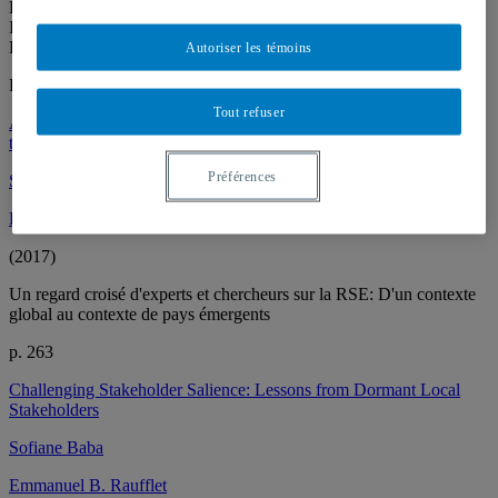
Partenariats entreprises organismes
Innovation sociale
Développement local durable
Autoriser les témoins
Publications
Tout refuser
Acceptabilité sociale et projets de développement en Algérie:
tendances, enjeux et expériences
Préférences
Sofiane Baba
Emmanuel B. Raufflet
(2017)
Un regard croisé d'experts et chercheurs sur la RSE: D'un contexte
global au contexte de pays émergents
p. 263
Challenging Stakeholder Salience: Lessons from Dormant Local
Stakeholders
Sofiane Baba
Emmanuel B. Raufflet