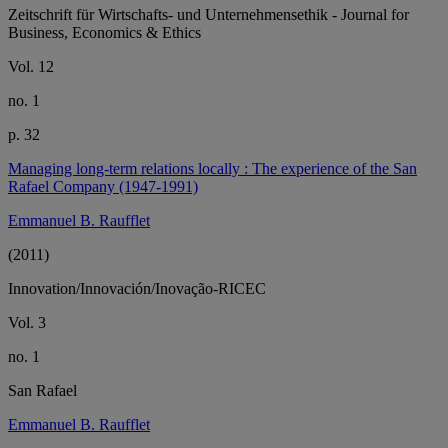
Zeitschrift für Wirtschafts- und Unternehmensethik - Journal for
Business, Economics & Ethics
Vol. 12
no. 1
p. 32
Managing long-term relations locally : The experience of the San
Rafael Company (1947-1991)
Emmanuel B. Raufflet
(2011)
Innovation/Innovación/Inovação-RICEC
Vol. 3
no. 1
San Rafael
Emmanuel B. Raufflet