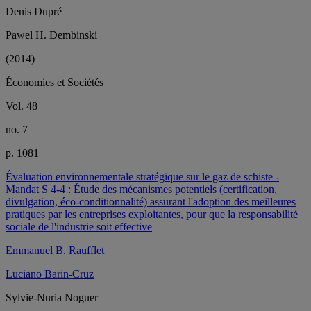
Denis Dupré
Pawel H. Dembinski
(2014)
Économies et Sociétés
Vol. 48
no. 7
p. 1081
Évaluation environnementale stratégique sur le gaz de schiste -
Mandat S 4-4 : Étude des mécanismes potentiels (certification,
divulgation, éco-conditionnalité) assurant l'adoption des meilleures
pratiques par les entreprises exploitantes, pour que la responsabilité
sociale de l'industrie soit effective
Emmanuel B. Raufflet
Luciano Barin-Cruz
Sylvie-Nuria Noguer