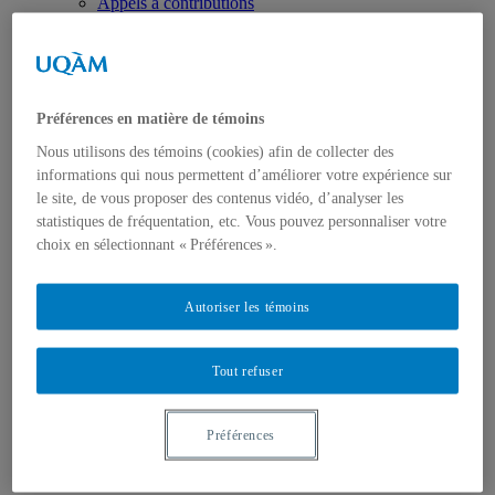
Appels à contributions
Bourses et prix
Communiqués
Dans les médias
Distinctions
Préférences en matière de témoins
Nous utilisons des témoins (cookies) afin de collecter des
informations qui nous permettent d’améliorer votre expérience sur
le site, de vous proposer des contenus vidéo, d’analyser les
statistiques de fréquentation, etc. Vous pouvez personnaliser votre
choix en sélectionnant « Préférences ».
Activités
Événements à venir
Archives et bilans
Autoriser les témoins
Colloque international CRISES
Perspectives et dialogue
Vidéos et baladodiffusions
Tout refuser
Préférences