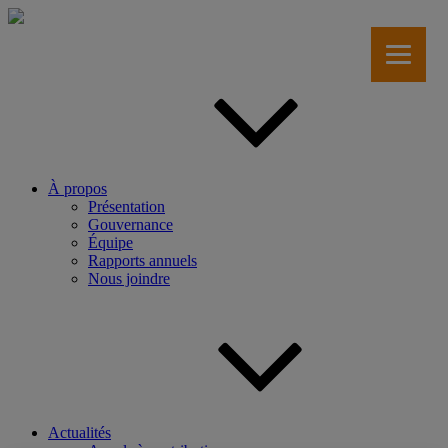
Aller
au
contenu
principal
À propos
Présentation
Gouvernance
Équipe
Rapports annuels
Nous joindre
Actualités