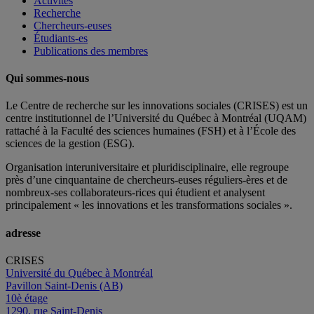
Activités
Recherche
Chercheurs-euses
Étudiants-es
Publications des membres
Qui sommes-nous
Le Centre de recherche sur les innovations sociales (CRISES) est un
centre institutionnel de l’Université du Québec à Montréal (UQAM)
rattaché à la Faculté des sciences humaines (FSH) et à l’École des
sciences de la gestion (ESG).
Organisation interuniversitaire et pluridisciplinaire, elle regroupe
près d’
une c
inquantaine
de
chercheurs
-euses
réguliers
-ères
et de
nombreux
-ses
collaborateurs
-rices
qui étudient et analysent
principalement « les innovations et les transformations sociales ».
adresse
CRISES
Université du Québec à Montréal
Pavillon Saint-Denis (AB)
10è étage
1290, rue Saint-Denis