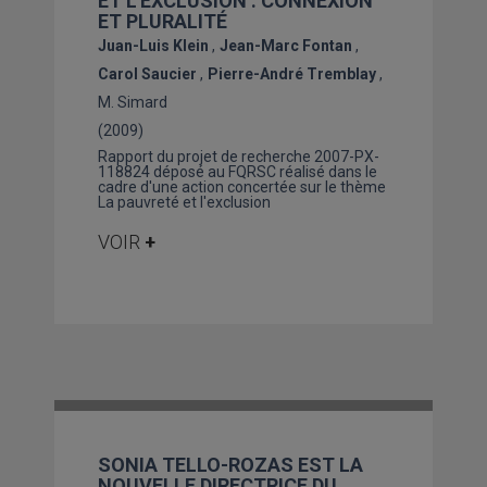
ET L'EXCLUSION : CONNEXION
ET PLURALITÉ
Juan-Luis Klein
Jean-Marc Fontan
Carol Saucier
Pierre-André Tremblay
M. Simard
(2009)
Rapport du projet de recherche 2007-PX-
118824 déposé au FQRSC réalisé dans le
cadre d'une action concertée sur le thème
La pauvreté et l'exclusion
VOIR
+
SONIA TELLO-ROZAS EST LA
NOUVELLE DIRECTRICE DU