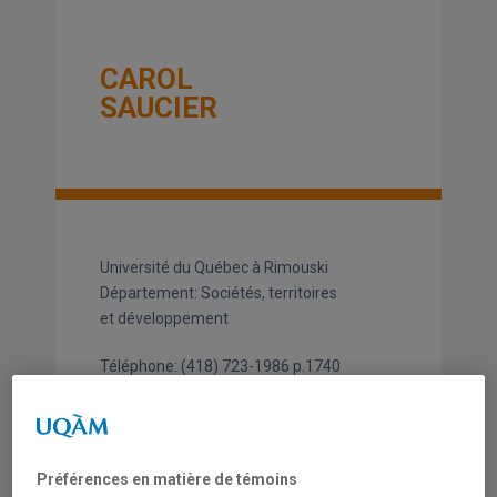
CAROL
SAUCIER
Université du Québec à Rimouski
Département: Sociétés, territoires
et développement
Téléphone:
(418) 723-1986
p.1740
Télécopieur:
(506) 858-4166
carol_saucier@uqar.qc.ca
Préférences en matière de témoins
AXE DE RECHERCHE