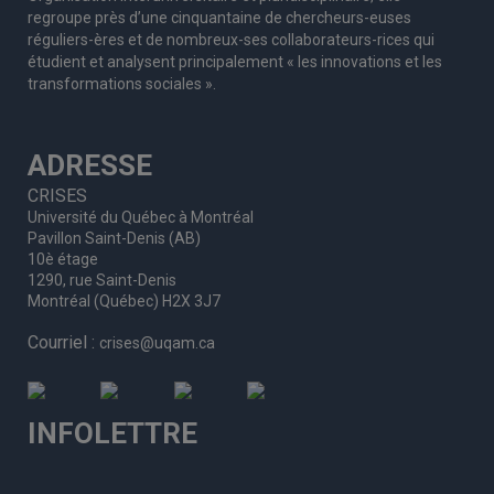
regroupe
près d’
une c
inquantaine
de
chercheurs
-euses
réguliers
-ères
et de nombreux
-ses
collaborateurs
-rices
qui
étudient et analysent principalement « les innovations et les
transformations sociales ».
ADRESSE
CRISES
Université du Québec à Montréal
Pavillon Saint-Denis (AB)
10è étage
1290, rue Saint-Denis
Montréal (Québec) H2X 3J7
Courriel :
crises@uqam.ca
INFOLETTRE