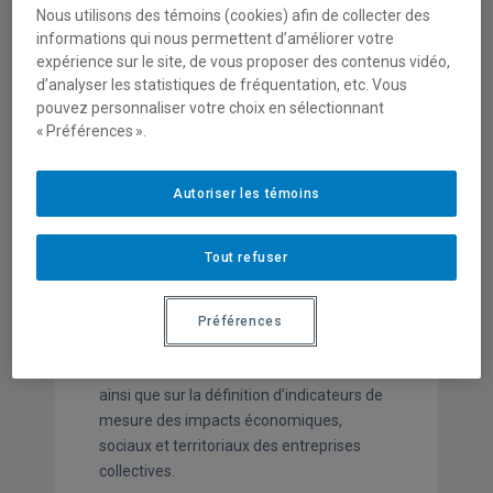
Territoires et milieux de vie
Nous utilisons des témoins (cookies) afin de collecter des
informations qui nous permettent d’améliorer votre
STATUT AU CRISES
expérience sur le site, de vous proposer des contenus vidéo,
Membre associé
d’analyser les statistiques de fréquentation, etc. Vous
pouvez personnaliser votre choix en sélectionnant
« Préférences ».
Autoriser les témoins
Tout refuser
Ses intérêts de recherche portent sur
Préférences
l’économie sociale et le développement
territorial: sur le développement social:
ainsi que sur la définition d’indicateurs de
mesure des impacts économiques,
sociaux et territoriaux des entreprises
collectives.