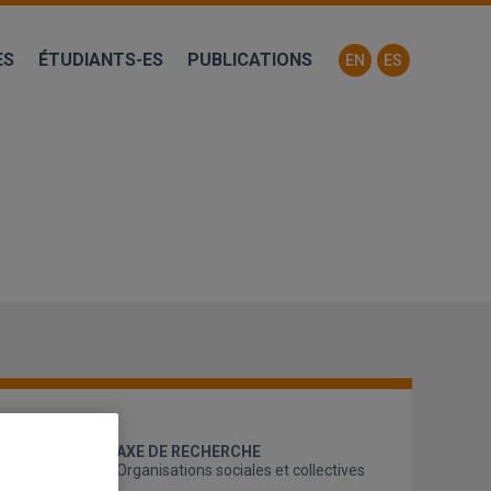
ES
ÉTUDIANTS-ES
PUBLICATIONS
EN
ES
AXE DE RECHERCHE
Organisations sociales et collectives
nement