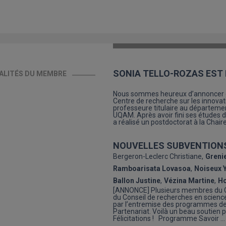
SONIA TELLO-ROZAS EST 
ALITÉS DU MEMBRE
Nous sommes heureux d’annoncer que
Centre de recherche sur les innovat
professeure titulaire au départeme
UQAM. Après avoir fini ses études 
a réalisé un postdoctorat à la Chair
NOUVELLES SUBVENTION
Bergeron-Leclerc Christiane
Greni
Ramboarisata Lovasoa
Noiseux 
Ballon Justine
Vézina Martine
Ho
[ANNONCE] Plusieurs membres du C
du Conseil de recherches en scienc
par l’entremise des programmes de
Partenariat. Voilà un beau soutien po
Félicitations ! Programme Savoir …