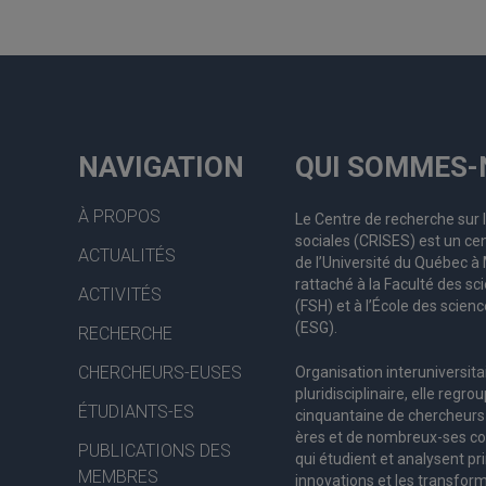
NAVIGATION
QUI SOMMES-
À PROPOS
Le Centre de recherche sur 
sociales (CRISES) est un cen
ACTUALITÉS
de l’Université du Québec 
rattaché à la Faculté des s
ACTIVITÉS
(FSH) et à l’École des scienc
(ESG).
RECHERCHE
CHERCHEURS-EUSES
Organisation interuniversita
pluridisciplinaire, elle regro
ÉTUDIANTS-ES
c
inquantaine
de
chercheurs
ères
et de nombreux
-ses
co
PUBLICATIONS DES
qui étudient et analysent pr
MEMBRES
innovations et les transform