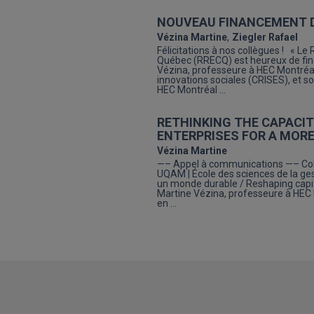
NOUVEAU FINANCEMENT 
Vézina Martine
Ziegler Rafael
Félicitations à nos collègues ! « L
Québec (RRECQ) est heureux de fina
Vézina, professeure à HEC Montréa
innovations sociales (CRISES), et 
HEC Montréal …
RETHINKING THE CAPACIT
ENTERPRISES FOR A MOR
Vézina Martine
—– Appel à communications —– Coll
UQAM | École des sciences de la ges
un monde durable / Reshaping capit
Martine Vézina, professeure à HEC 
en …