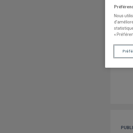
Préféren
Nous utili
d’améliore
statistiqu
« Préféren
Préf
PUBL