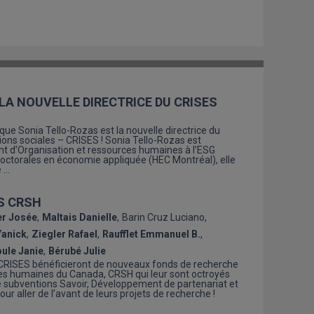
LA NOUVELLE DIRECTRICE DU CRISES
 Sonia Tello-Rozas est la nouvelle directrice du
ions sociales – CRISES ! Sonia Tello-Rozas est
nt d’Organisation et ressources humaines à l’ESG
doctorales en économie appliquée (HEC Montréal), elle
e …
S CRSH
er Josée
Maltais Danielle
Barin Cruz Luciano
Yanick
Ziegler Rafael
Raufflet Emmanuel B.
ule Janie
Bérubé Julie
RISES bénéficieront de nouveaux fonds de recherche
es humaines du Canada, CRSH qui leur sont octroyés
 subventions Savoir, Développement de partenariat et
ur aller de l’avant de leurs projets de recherche !