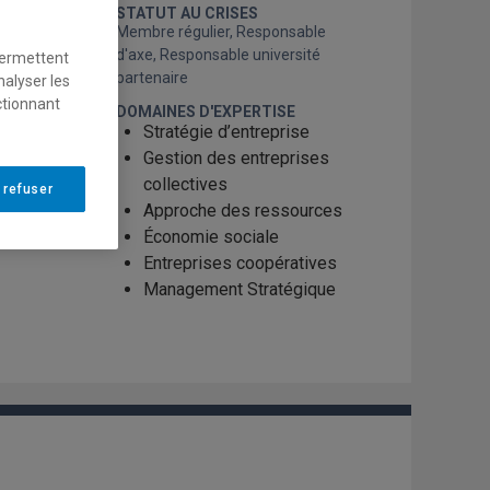
STATUT AU CRISES
Membre régulier, Responsable
d'axe, Responsable université
permettent
partenaire
nalyser les
ctionnant
DOMAINES D'EXPERTISE
Stratégie d’entreprise
Gestion des entreprises
collectives
 refuser
Approche des ressources
Économie sociale
Entreprises coopératives
Management Stratégique