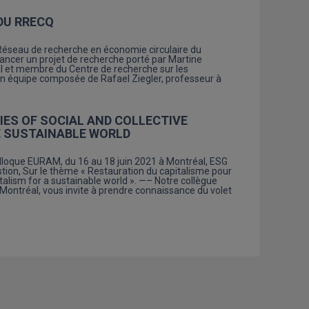
DU RRECQ
e Réseau de recherche en économie circulaire du
ncer un projet de recherche porté par Martine
l et membre du Centre de recherche sur les
son équipe composée de Rafael Ziegler, professeur à
IES OF SOCIAL AND COLLECTIVE
E SUSTAINABLE WORLD
oque EURAM, du 16 au 18 juin 2021 à Montréal, ESG
tion, Sur le thème « Restauration du capitalisme pour
alism for a sustainable world ». —– Notre collègue
Montréal, vous invite à prendre connaissance du volet