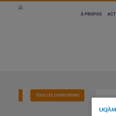
Aller
au
À PROPOS
ACT
contenu
principal
CHERCHEURS
TOUS LES CHERCHEURS
MA
VÉ