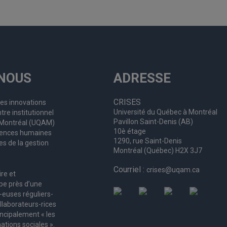
NOUS
ADRESSE
CRISES
les innovations
Université du Québec à Montréal
tre institutionnel
Pavillon Saint-Denis (AB)
à Montréal (UQAM)
10è étage
ciences humaines
1290, rue Saint-Denis
es de la gestion
Montréal (Québec) H2X 3J7
Courriel :
crises@uqam.ca
ire et
upe
près d’
une
-euses
réguliers
-
llaborateurs
-rices
incipalement « les
ations sociales ».