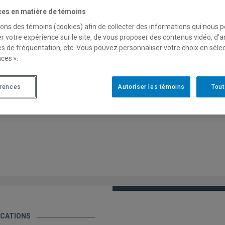
du management
ces en matière de témoins
Téléphone:
(514) 340-7156
sons des témoins (cookies) afin de collecter des informations qui nous 
Martine.Vezina@hec.ca
r votre expérience sur le site, de vous proposer des contenus vidéo, d’a
es de fréquentation, etc. Vous pouvez personnaliser votre choix en séle
ces ».
PAGE PERSONNELLE
érences
Autoriser les témoins
Tout
ICATIONS