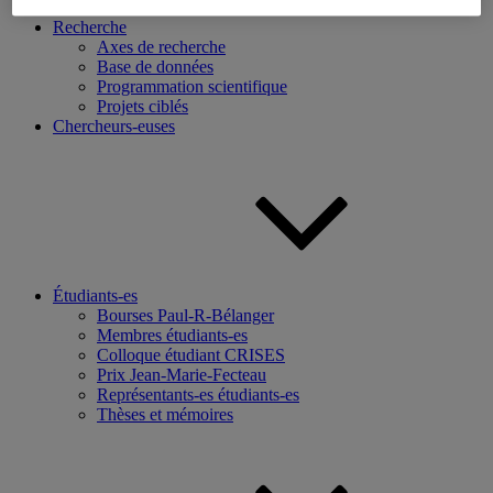
Recherche
Axes de recherche
Base de données
Programmation scientifique
Projets ciblés
Chercheurs-euses
Étudiants-es
Bourses Paul-R-Bélanger
Membres étudiants-es
Colloque étudiant CRISES
Prix Jean-Marie-Fecteau
Représentants-es étudiants-es
Thèses et mémoires