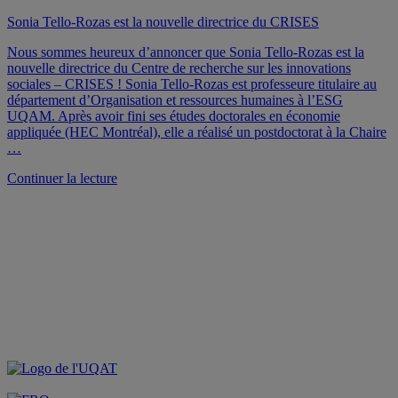
Sonia Tello-Rozas est la nouvelle directrice du CRISES
Nous sommes heureux d’annoncer que Sonia Tello-Rozas est la
nouvelle directrice du Centre de recherche sur les innovations
sociales – CRISES ! Sonia Tello-Rozas est professeure titulaire au
département d’Organisation et ressources humaines à l’ESG
UQAM. Après avoir fini ses études doctorales en économie
appliquée (HEC Montréal), elle a réalisé un postdoctorat à la Chaire
…
de
Continuer la lecture
« Sonia
Tello-
Rozas
est
la
nouvelle
directrice
du
CRISES »