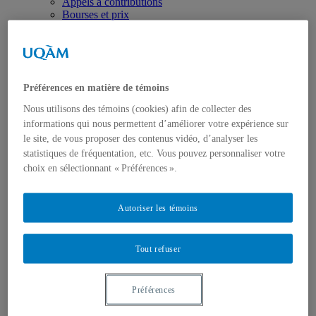
Appels à contributions
Bourses et prix
Communiqués
Dans les médias
Distinctions
Préférences en matière de témoins
Nous utilisons des témoins (cookies) afin de collecter des
informations qui nous permettent d’améliorer votre expérience sur
le site, de vous proposer des contenus vidéo, d’analyser les
statistiques de fréquentation, etc. Vous pouvez personnaliser votre
Activités
choix en sélectionnant « Préférences ».
Événements à venir
Archives et bilans
Colloque international CRISES
Autoriser les témoins
Perspectives et dialogue
Vidéos et baladodiffusions
Tout refuser
Préférences