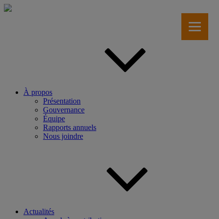
Aller
au
contenu
principal
À propos
Présentation
Gouvernance
Équipe
Rapports annuels
Nous joindre
Actualités