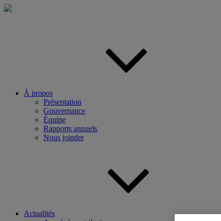
Aller
au
contenu
principal
À propos
Présentation
Gouvernance
Équipe
Rapports annuels
Nous joindre
Actualités