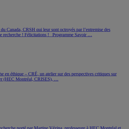
u Canada, CRSH qui leur sont octroyés par l’entremise des
s de recherche ! Félicitations ! Programme Savoir …
en éthique – CRÉ, un atelier sur des perspectives critiques sur
iegler (HEC Montréal, CRISES), …
recherche porté par Martine Vézina, professeure à HEC Montréal et