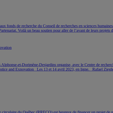
fonds de recherche du Conseil de recherches en sciences humaines d
rtenariat. Voilà un beau soutien pour aller de l’avant de leurs projet
novation
phonse-et-Dorimène-Desjardins organise, avec le Centre de recherche 
f Justice and Exnovation Les 13 et 14 avril 2023, en ligne. Rafael Z
e circulaire du Québec (RRECQ) est heureux de financer un projet de 