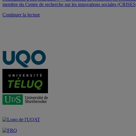
Role
membre du Centre de recherche sur les innovations sociales (CRISES
of
Justice
de
Continuer la lecture
and
« Nouveau
Exnovation »
financement
du
RRECQ »