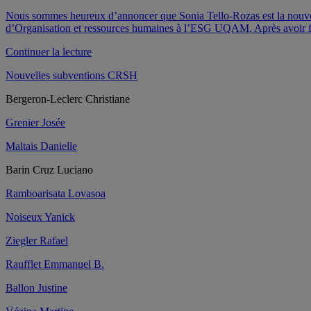
Nous sommes heureux d’annoncer que Sonia Tello-Rozas est la nouvelle
d’Organisation et ressources humaines à l’ESG UQAM. Après avoir fin
de
Continuer la lecture
« Sonia
Nouvelles subventions CRSH
Tello-
Rozas
Bergeron-Leclerc Christiane
est
la
Grenier Josée
nouvelle
directrice
Maltais Danielle
du
CRISES »
Barin Cruz Luciano
Ramboarisata Lovasoa
Noiseux Yanick
Ziegler Rafael
Raufflet Emmanuel B.
Ballon Justine