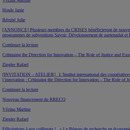
Vézina Martine
Houle Janie
Bérubé Julie
[ANNONCE] Plusieurs membres du CRISES bénéficieront de nouveaux 
programmes de subventions Savoir, Développement de partenariat et Pa
de
Continuer la lecture
« Nouvelles
Critiquing the Direction for Innovation – The Role of Justice and Ex
subventions
CRSH »
Ziegler Rafael
[INVITATION – ATELIER] L’Institut international des coopératives Al
l’innovation : Critiquing the Direction for Innovation – The Role o
de
Continuer la lecture
« Critiquing
Nouveau financement du RRECQ
the
Direction
Vézina Martine
for
Innovation
Ziegler Rafael
–
The
Félicitations à nos collègues ! « Le Réseau de recherche en économi