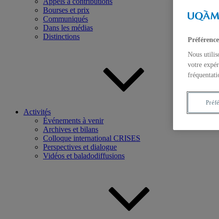
Appels à contributions
Bourses et prix
Communiqués
Dans les médias
Distinctions
Préférence
Nous utilis
votre expér
fréquentati
Préf
Activités
Événements à venir
Archives et bilans
Colloque international CRISES
Perspectives et dialogue
Vidéos et baladodiffusions