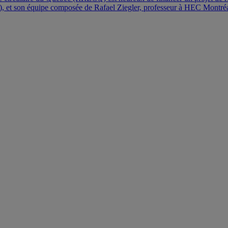
), et son équipe composée de Rafael Ziegler, professeur à HEC Montr