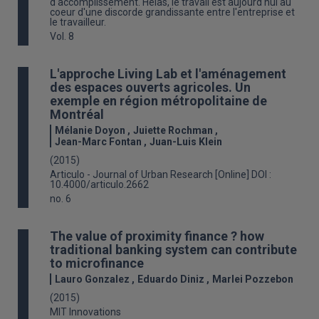
d'accomplissement. Hélas, le travail est aujourd'hui au
coeur d'une discorde grandissante entre l'entreprise et
le travailleur.
Vol. 8
L'approche Living Lab et l'aménagement
des espaces ouverts agricoles. Un
exemple en région métropolitaine de
Montréal
Mélanie Doyon
Juiette Rochman
Jean-Marc Fontan
Juan-Luis Klein
(2015)
Articulo - Journal of Urban Research [Online] DOI :
10.4000/articulo.2662
no. 6
The value of proximity finance ? how
traditional banking system can contribute
to microfinance
Lauro Gonzalez
Eduardo Diniz
Marlei Pozzebon
(2015)
MIT Innovations