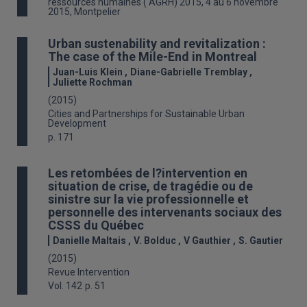
ressources humaines ( AGRH) 2015, 4 au 6 novembre
2015, Montpelier
Urban sustenability and revitalization :
The case of the Mile-End in Montreal
Juan-Luis Klein
Diane-Gabrielle Tremblay
Juliette Rochman
(2015)
Cities and Partnerships for Sustainable Urban
Development
p. 171
Les retombées de l?intervention en
situation de crise, de tragédie ou de
sinistre sur la vie professionnelle et
personnelle des intervenants sociaux des
CSSS du Québec
Danielle Maltais
V. Bolduc
V Gauthier
S. Gautier
(2015)
Revue Intervention
Vol. 142
p. 51