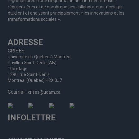
regroupe
près d’
une c
inquantaine
de
chercheurs
-euses
réguliers
-ères
et de nombreux
-ses
collaborateurs
-rices
qui
étudient et analysent principalement « les innovations et les
transformations sociales ».
ADRESSE
CRISES
Université du Québec à Montréal
Pavillon Saint-Denis (AB)
10è étage
1290, rue Saint-Denis
Montréal (Québec) H2X 3J7
Courriel :
crises@uqam.ca
INFOLETTRE