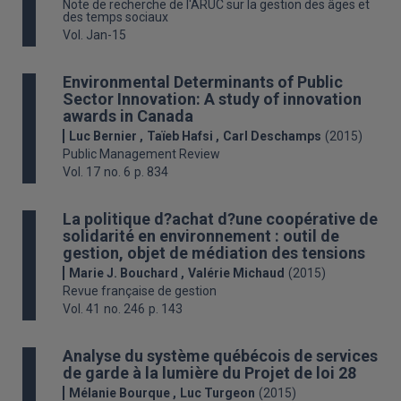
Note de recherche de l'ARUC sur la gestion des âges et
des temps sociaux
Vol. Jan-15
Environmental Determinants of Public
Sector Innovation: A study of innovation
awards in Canada
Luc Bernier
Taïeb Hafsi
Carl Deschamps
(2015)
Public Management Review
Vol. 17
no. 6
p. 834
La politique d?achat d?une coopérative de
solidarité en environnement : outil de
gestion, objet de médiation des tensions
Marie J. Bouchard
Valérie Michaud
(2015)
Revue française de gestion
Vol. 41
no. 246
p. 143
Analyse du système québécois de services
de garde à la lumière du Projet de loi 28
Mélanie Bourque
Luc Turgeon
(2015)