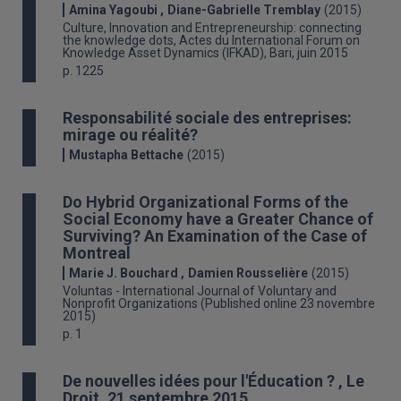
Amina Yagoubi
Diane-Gabrielle Tremblay
(2015)
Culture, Innovation and Entrepreneurship: connecting
the knowledge dots, Actes du International Forum on
Knowledge Asset Dynamics (IFKAD), Bari, juin 2015
p. 1225
Responsabilité sociale des entreprises:
mirage ou réalité?
Mustapha Bettache
(2015)
Do Hybrid Organizational Forms of the
Social Economy have a Greater Chance of
Surviving? An Examination of the Case of
Montreal
Marie J. Bouchard
Damien Rousselière
(2015)
Voluntas - International Journal of Voluntary and
Nonprofit Organizations (Published online 23 novembre
2015)
p. 1
De nouvelles idées pour l'Éducation ? , Le
Droit, 21 septembre 2015