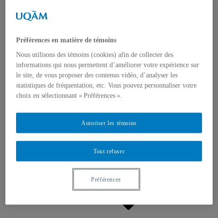
Appels à contributions
Bourses et prix
Communiqués
Dans les médias
Distinctions
Préférences en matière de témoins
Nous utilisons des témoins (cookies) afin de collecter des
informations qui nous permettent d’améliorer votre expérience sur
le site, de vous proposer des contenus vidéo, d’analyser les
statistiques de fréquentation, etc. Vous pouvez personnaliser votre
choix en sélectionnant « Préférences ».
Activités
Événements à venir
Autoriser les témoins
Archives et bilans
Colloque international CRISES
Perspectives et dialogue
Tout refuser
Vidéos et baladodiffusions
Préférences