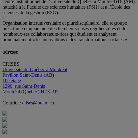
centre institutionnel de l’Université du Québec à Montréal (UQAM)
rattaché à la Faculté des sciences humaines (FSH) et à l’École des
sciences de la gestion (ESG).
Organisation interuniversitaire et pluridisciplinaire, elle regroupe
près d’
une c
inquantaine
de
chercheurs
-euses
réguliers
-ères
et de
nombreux
-ses
collaborateurs
-rices
qui étudient et analysent
principalement « les innovations et les transformations sociales ».
adresse
CRISES
Université du Québec à Montréal
Pavillon Saint-Denis (AB)
10è étage
1290, rue Saint-Denis
Montréal (Québec) H2X 3J7
Courriel :
crises@uqam.ca