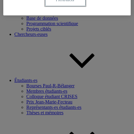
Recherche
Axes de recherche
Base de données
Programmation scientifique
Projets ciblés
Chercheurs-euses
Étudiants-es
Bourses Paul-R-Bélanger
Membres étudiants-es
Colloque étudiant CRISES
Prix Jean-Marie-Fecteau
Représentants-es étudiants-es
Thèses et mémoires