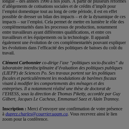
longue – des années 1990 à nos jours. À partir de plusieurs réformes
d’allègements de cotisations sociales et de crédits d’impôt pour
l’emploi domestique tout au long de cette période, il est en effet
possible de dresser un bilan des impacts – et de la dynamique de ces
impacts – sur l’emploi. Cela permet de mettre en lumière le rôle des
complémentarités dans les processus de production, notamment
entre travailleurs ayant différentes qualifications, et entre ces
travailleurs et les équipements ou la technologie. Il apparaît
également une évolution de ces complémentarités pouvant expliquer
les évolutions dans l’efficacité des politiques de baisses du coût du
travail.
Clément Carbonnier
co-dirige l’axe “politiques socio-fiscales” du
laboratoire interdisciplinaire d’évaluation des politiques publiques
(LIEPP) de Sciences Po. Ses travaux portent sur les politiques
fiscales et particulièrement les modulations de barèmes fiscaux
visant à modifier les comportements des ménages et des
entreprises. Il a notamment réalisé une thèse de doctorat de
l’EHESS, sous la direction de Thomas Piketty, accordée par Guy
Gilbert, Jacques Le Cacheux, Emmanuel Saez et Alain Trannoy.
Inscription :
Merci d’envoyer une confirmation de votre présence
à
duprez.charles@courrier.uqam.ca
. Vous recevrez ainsi le lien
zoom pour la conférence.