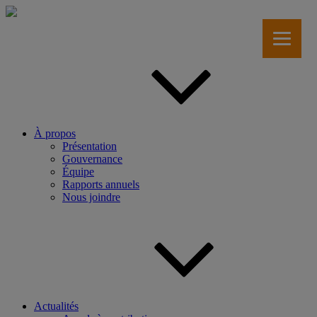
Aller
au
contenu
principal
À propos
Présentation
Gouvernance
Équipe
Rapports annuels
Nous joindre
Actualités