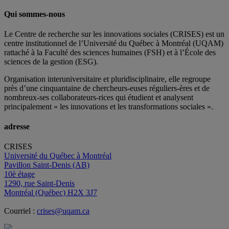
Qui sommes-nous
Le Centre de recherche sur les innovations sociales (CRISES) est un
centre institutionnel de l’Université du Québec à Montréal (UQAM)
rattaché à la Faculté des sciences humaines (FSH) et à l’École des
sciences de la gestion (ESG).
Organisation interuniversitaire et pluridisciplinaire, elle regroupe
près d’
une c
inquantaine
de
chercheurs
-euses
réguliers
-ères
et de
nombreux
-ses
collaborateurs
-rices
qui étudient et analysent
principalement « les innovations et les transformations sociales ».
adresse
CRISES
Université du Québec à Montréal
Pavillon Saint-Denis (AB)
10è étage
1290, rue Saint-Denis
Montréal (Québec) H2X 3J7
Courriel :
crises@uqam.ca