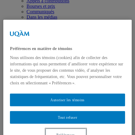
Appels à contributions
Bourses et prix
Communiqués
Dans les médias
Distinctions
Préférences en matière de témoins
Nous utilisons des témoins (cookies) afin de collecter des
informations qui nous permettent d’améliorer votre expérience sur
Activités
le site, de vous proposer des contenus vidéo, d’analyser les
Événements à venir
statistiques de fréquentation, etc. Vous pouvez personnaliser votre
Archives et bilans
choix en sélectionnant « Préférences ».
Colloque international CRISES
Perspectives et dialogue
Vidéos et baladodiffusions
Autoriser les témoins
Tout refuser
Préférences