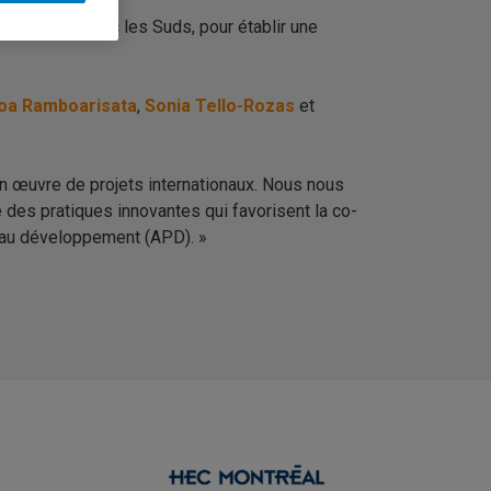
rnationaux avec les Suds, pour établir une
oa Ramboarisata
,
Sonia Tello-Rozas
et
en œuvre de projets internationaux. Nous nous
 des pratiques innovantes qui favorisent la co-
e au développement (APD). »