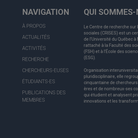
NAVIGATION
QUI SOMMES-
À PROPOS
Le Centre de recherche sur 
sociales (CRISES) est un cen
ACTUALITÉS
de l’Université du Québec 
rattaché à la Faculté des s
ACTIVITÉS
(FSH) et à l’École des scienc
(ESG).
RECHERCHE
CHERCHEURS-EUSES
Organisation interuniversita
pluridisciplinaire, elle regro
ÉTUDIANTS-ES
c
inquantaine
de
chercheurs
ères
et de nombreux
-ses
co
PUBLICATIONS DES
qui étudient et analysent pr
MEMBRES
innovations et les transform