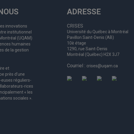
NOUS
ADRESSE
CRISES
les innovations
Université du Québec à Montréal
tre institutionnel
Pavillon Saint-Denis (AB)
à Montréal (UQAM)
10è étage
ciences humaines
1290, rue Saint-Denis
es de la gestion
Montréal (Québec) H2X 3J7
Courriel :
crises@uqam.ca
ire et
upe
près d’
une
-euses
réguliers
-
llaborateurs
-rices
incipalement « les
ations sociales ».