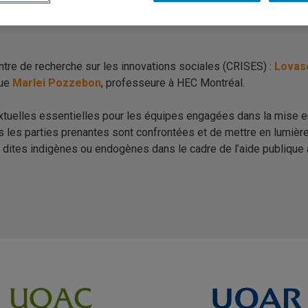
tional sur les pratiques responsables de gestion de projets inte
ntre de recherche sur les innovations sociales (CRISES)
:
Lovas
que
Marlei Pozzebon
, professeure à
HEC Montréal
.
ntextuelles essentielles pour les équipes engagées dans la mise 
 les parties prenantes sont confrontées et de mettre en lumière
s dites indigènes ou endogènes dans le cadre de l’aide publiqu