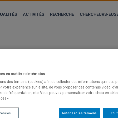
UALITÉS
ACTIVITÉS
RECHERCHE
CHERCHEURS-EUS
ces en matière de témoins
sons des témoins (cookies) afin de collecter des informations qui nous 
r votre expérience sur le site, de vous proposer des contenus vidéo, d’a
es de fréquentation, etc. Vous pouvez personnaliser votre choix en séle
GESTION DE PROJETS INTERNATIONA
ces ».
érences
Autoriser les témoins
Tout