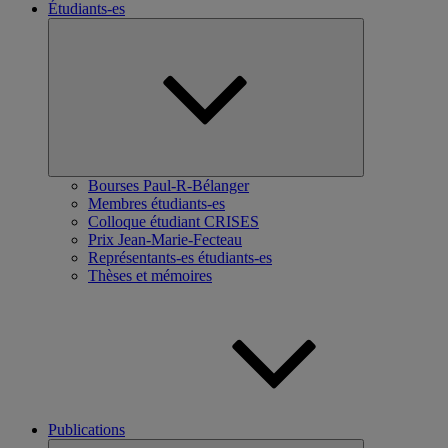
Étudiants-es
Ouvrir
le
sous-
menu
Bourses Paul-R-Bélanger
Membres étudiants-es
Colloque étudiant CRISES
Prix Jean-Marie-Fecteau
Représentants-es étudiants-es
Thèses et mémoires
Publications