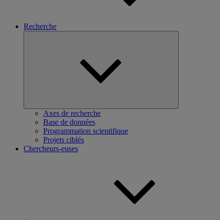
Recherche
Ouvrir
le
sous-
menu
Axes de recherche
Base de données
Programmation scientifique
Projets ciblés
Chercheurs-euses