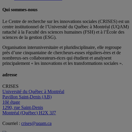
Qui sommes-nous
Le Centre de recherche sur les innovations sociales (CRISES) est un
centre institutionnel de l’Université du Québec à Montréal (UQAM)
rattaché à la Faculté des sciences humaines (FSH) et à l’École des
sciences de la gestion (ESG).
Organisation interuniversitaire et pluridisciplinaire, elle regroupe
près d’
une c
inquantaine
de
chercheurs
-euses
réguliers
-ères
et de
nombreux
-ses
collaborateurs
-rices
qui étudient et analysent
principalement « les innovations et les transformations sociales ».
adresse
CRISES
Université du Québec à Montréal
Pavillon Saint-Denis (AB)
10è étage
1290, rue Saint-Denis
Montréal (Québec) H2X 3J7
Courriel :
crises@uqam.ca