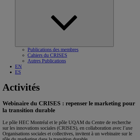
Ouvrir
le
sous-
menu
Publications des membres
Cahiers du CRISES
Autres Publications
EN
ES
Activités
Webinaire du CRISES : repenser le marketing pour
la transition durable
Le pôle HEC Montréal et le pôle UQAM du Centre de recherche
sur les innovations sociales (CRISES), en collaboration avec l’axe
Organisations sociales et collectives, invitent à un webinaire sur le
rôle du marketing dans la transition durable.