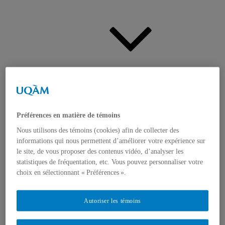
Actualités
Ouvrir
le
sous-
menu
Préférences en matière de témoins
Nous utilisons des témoins (cookies) afin de collecter des
informations qui nous permettent d’améliorer votre expérience sur
le site, de vous proposer des contenus vidéo, d’analyser les
Appels à contributions
statistiques de fréquentation, etc. Vous pouvez personnaliser votre
Bourses et prix
choix en sélectionnant « Préférences ».
Communiqués
Dans les médias
Distinctions
Autoriser les témoins