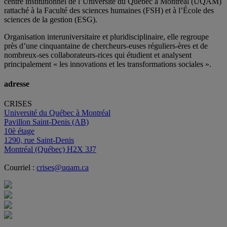
centre institutionnel de l’Université du Québec à Montréal (UQAM)
rattaché à la Faculté des sciences humaines (FSH) et à l’École des
sciences de la gestion (ESG).
Organisation interuniversitaire et pluridisciplinaire, elle regroupe
près d’
une c
inquantaine
de
chercheurs
-euses
réguliers
-ères
et de
nombreux
-ses
collaborateurs
-rices
qui étudient et analysent
principalement « les innovations et les transformations sociales ».
adresse
CRISES
Université du Québec à Montréal
Pavillon Saint-Denis (AB)
10è étage
1290, rue Saint-Denis
Montréal (Québec) H2X 3J7
Courriel :
crises@uqam.ca