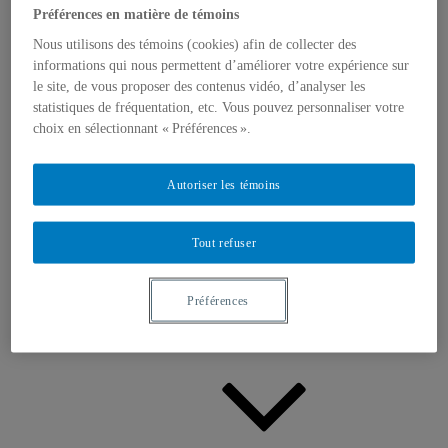
Appels à contributions
Préférences en matière de témoins
Bourses et prix
Communiqués
Nous utilisons des témoins (cookies) afin de collecter des
Dans les médias
informations qui nous permettent d’améliorer votre expérience sur
Distinctions
le site, de vous proposer des contenus vidéo, d’analyser les
statistiques de fréquentation, etc. Vous pouvez personnaliser votre
choix en sélectionnant « Préférences ».
Autoriser les témoins
Activités
Tout refuser
Événements à venir
Archives et bilans
Colloque international CRISES
Perspectives et dialogue
Préférences
Vidéos et baladodiffusions