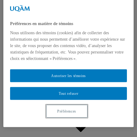
Appels à contributions
Bourses et prix
Communiqués
Dans les médias
Distinctions
Préférences en matière de témoins
Nous utilisons des témoins (cookies) afin de collecter des
informations qui nous permettent d’améliorer votre expérience sur
le site, de vous proposer des contenus vidéo, d’analyser les
statistiques de fréquentation, etc. Vous pouvez personnaliser votre
choix en sélectionnant « Préférences ».
Activités
Événements à venir
Autoriser les témoins
Archives et bilans
Colloque international CRISES
Perspectives et dialogue
Tout refuser
Vidéos et baladodiffusions
Préférences