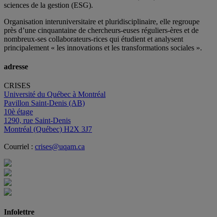
sciences de la gestion (ESG).
Organisation interuniversitaire et pluridisciplinaire, elle regroupe
près d’
une c
inquantaine
de
chercheurs
-euses
réguliers
-ères
et de
nombreux
-ses
collaborateurs
-rices
qui étudient et analysent
principalement « les innovations et les transformations sociales ».
adresse
CRISES
Université du Québec à Montréal
Pavillon Saint-Denis (AB)
10è étage
1290, rue Saint-Denis
Montréal (Québec) H2X 3J7
Courriel :
crises@uqam.ca
Infolettre