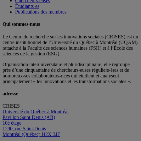
Chercheurs-euses
Étudiants-es
Publications des membres
Qui sommes-nous
Le Centre de recherche sur les innovations sociales (CRISES) est un
centre institutionnel de l’Université du Québec à Montréal (UQAM)
rattaché à la Faculté des sciences humaines (FSH) et à l’École des
sciences de la gestion (ESG).
Organisation interuniversitaire et pluridisciplinaire, elle regroupe
près d’
une c
inquantaine
de
chercheurs
-euses
réguliers
-ères
et de
nombreux
-ses
collaborateurs
-rices
qui étudient et analysent
principalement « les innovations et les transformations sociales ».
adresse
CRISES
Université du Québec à Montréal
Pavillon Saint-Denis (AB)
10è étage
1290, rue Saint-Denis
Montréal (Québec) H2X 3J7