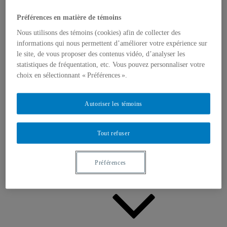
Appels à contributions
Bourses et prix
Préférences en matière de témoins
Communiqués
Dans les médias
Nous utilisons des témoins (cookies) afin de collecter des
Distinctions
informations qui nous permettent d’améliorer votre expérience sur
le site, de vous proposer des contenus vidéo, d’analyser les
statistiques de fréquentation, etc. Vous pouvez personnaliser votre
choix en sélectionnant « Préférences ».
Autoriser les témoins
Activités
Événements à venir
Tout refuser
Archives et bilans
Colloque international CRISES
Perspectives et dialogue
Vidéos et baladodiffusions
Préférences