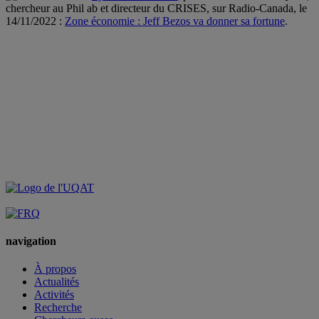
chercheur au
Phil ab
et directeur du
CRISES
, sur
Radio-Canada, le
14/11/2022 :
Zone économie : Jeff Bezos va donner sa fortune
.
navigation
À propos
Actualités
Activités
Recherche