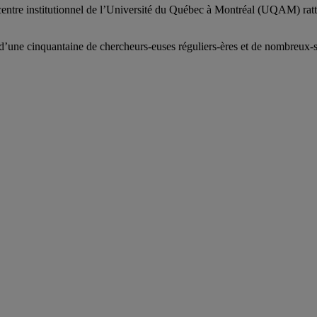
centre institutionnel de l’Université du Québec à Montréal (UQAM) ratt
d’
une c
inquantaine
de
chercheurs
-euses
réguliers
-ères
et de nombreux
-