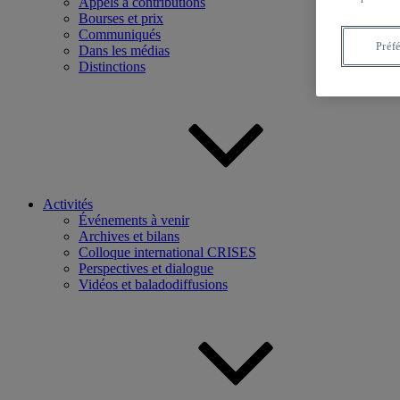
Appels à contributions
Bourses et prix
Communiqués
Préf
Dans les médias
Distinctions
Activités
Événements à venir
Archives et bilans
Colloque international CRISES
Perspectives et dialogue
Vidéos et baladodiffusions