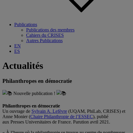
Publications
Publications des membres
Cahiers du CRISES
Autres Publications
EN
ES
Actualités
Philanthropes en démocratie
Nouvelle publication !
.
Philanthropes en démocratie
Un ouvrage de
Sylvain A. Lefèvre
(
UQAM
,
PhiLab
,
CRISES)
et
Anne Monier (
Chaire Philanthropie de l’ESSEC
), publié
aux
Presses Universitaires de France
. Parution avril 2021.
.
« À l’heure où la philanthropie se trouve au centre de nombreuses