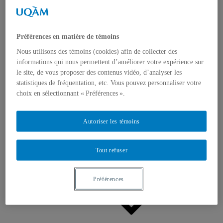
Appels à contributions
Bourses et prix
Communiqués
Dans les médias
Préférences en matière de témoins
Distinctions
Nous utilisons des témoins (cookies) afin de collecter des
informations qui nous permettent d’améliorer votre expérience sur
le site, de vous proposer des contenus vidéo, d’analyser les
statistiques de fréquentation, etc. Vous pouvez personnaliser votre
choix en sélectionnant « Préférences ».
Activités
Autoriser les témoins
Événements à venir
Archives et bilans
Colloque international CRISES
Perspectives et dialogue
Tout refuser
Vidéos et baladodiffusions
Préférences