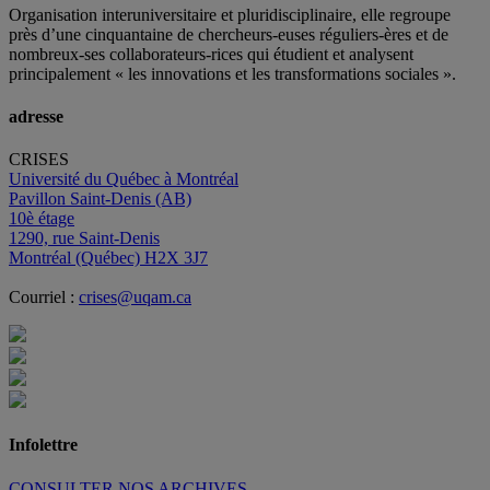
Organisation interuniversitaire et pluridisciplinaire, elle regroupe
près d’
une c
inquantaine
de
chercheurs
-euses
réguliers
-ères
et de
nombreux
-ses
collaborateurs
-rices
qui étudient et analysent
principalement « les innovations et les transformations sociales ».
adresse
CRISES
Université du Québec à Montréal
Pavillon Saint-Denis (AB)
10è étage
1290, rue Saint-Denis
Montréal (Québec) H2X 3J7
Courriel :
crises@uqam.ca
Infolettre
CONSULTER NOS ARCHIVES