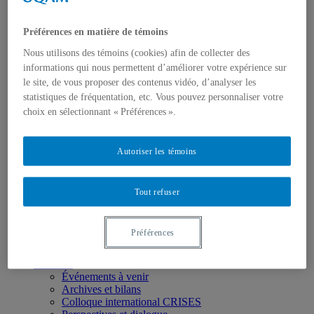
Préférences en matière de témoins
Nous utilisons des témoins (cookies) afin de collecter des
informations qui nous permettent d’améliorer votre expérience sur
le site, de vous proposer des contenus vidéo, d’analyser les
Actualités
statistiques de fréquentation, etc. Vous pouvez personnaliser votre
Appels à contributions
choix en sélectionnant « Préférences ».
Bourses et prix
Communiqués
Dans les médias
Autoriser les témoins
Distinctions
Tout refuser
Préférences
Activités
Événements à venir
Archives et bilans
Colloque international CRISES