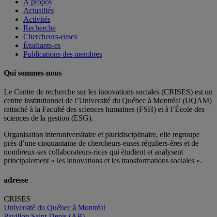
À propos
Actualités
Activités
Recherche
Chercheurs-euses
Étudiants-es
Publications des membres
Qui sommes-nous
Le Centre de recherche sur les innovations sociales (CRISES) est un
centre institutionnel de l’Université du Québec à Montréal (UQAM)
rattaché à la Faculté des sciences humaines (FSH) et à l’École des
sciences de la gestion (ESG).
Organisation interuniversitaire et pluridisciplinaire, elle regroupe
près d’
une c
inquantaine
de
chercheurs
-euses
réguliers
-ères
et de
nombreux
-ses
collaborateurs
-rices
qui étudient et analysent
principalement « les innovations et les transformations sociales ».
adresse
CRISES
Université du Québec à Montréal
Pavillon Saint-Denis (AB)