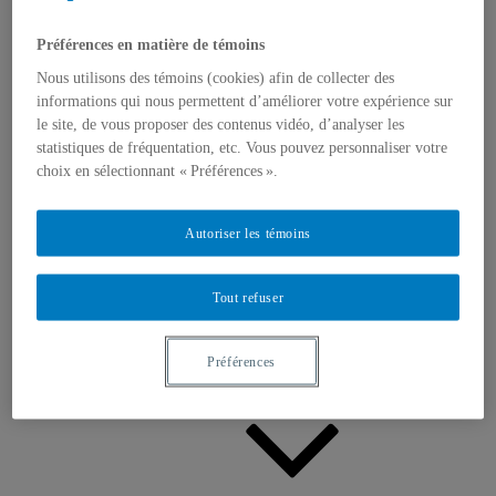
Appels à contributions
Bourses et prix
Communiqués
Préférences en matière de témoins
Dans les médias
Nous utilisons des témoins (cookies) afin de collecter des
Distinctions
informations qui nous permettent d’améliorer votre expérience sur
le site, de vous proposer des contenus vidéo, d’analyser les
statistiques de fréquentation, etc. Vous pouvez personnaliser votre
choix en sélectionnant « Préférences ».
Autoriser les témoins
Activités
Événements à venir
Archives et bilans
Tout refuser
Colloque international CRISES
Perspectives et dialogue
Vidéos et baladodiffusions
Préférences