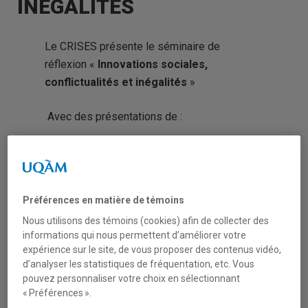
INÉGALITÉS
Le CRISES présente le séminaire de
réflexion «
Innovations sociales,
conflictualités et inégalités
»
Avec des présentations de :
Denyse Côté
Professeure titulaire au dép. de travail
social, UQO ; Directrice de l’Observatoire
Préférences en matière de témoins
sur le développement régional et
Nous utilisons des témoins (cookies) afin de collecter des
l’analyse différenciée selon les sexes
informations qui nous permettent d’améliorer votre
(ORÉGAND)
expérience sur le site, de vous proposer des contenus vidéo,
Paul-André Lapointe
d’analyser les statistiques de fréquentation, etc. Vous
pouvez personnaliser votre choix en sélectionnant
Professeur titulaire au dép. des relations
« Préférences ».
industrielles, Université Laval