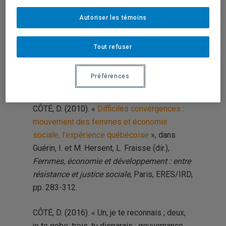
Catherine Trudelle
Autoriser les témoins
Directrice du département de géographie,
UQAM ; Directrice de l’Observatoire sur
Tout refuser
les conflits urbains et périurbains
Lectures suggérées pour enrichir la
Préférences
discussion :
CÔTÉ, D. (2010). «
Difficiles convergences :
mouvement des femmes et économie
sociale, l’expérience québécoise
», dans
Guérin, I. et M. Hersent, L. Fraisse (dir.),
Femmes, économie et développement : entre
résistance et justice sociale
, Paris, ERES/IRD,
pp. 283-312.
CÔTÉ, D. (2016). « Un, je te reconnais ; deux,
je te gobe; trois, tu disparais : gouvernance