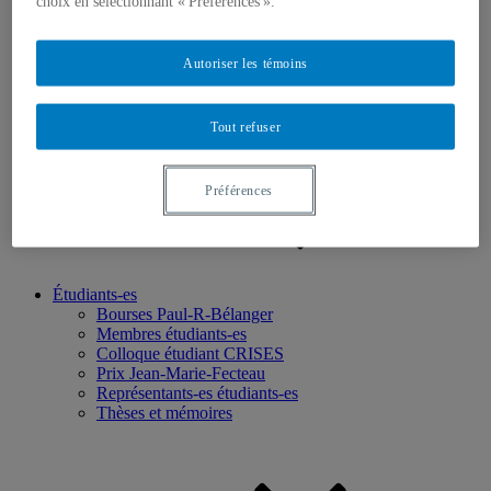
choix en sélectionnant « Préférences ».
Recherche
Axes de recherche
Autoriser les témoins
Base de données
Programmation scientifique
Projets ciblés
Chercheurs-euses
Tout refuser
Préférences
Étudiants-es
Bourses Paul-R-Bélanger
Membres étudiants-es
Colloque étudiant CRISES
Prix Jean-Marie-Fecteau
Représentants-es étudiants-es
Thèses et mémoires