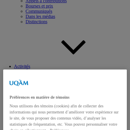
Appels à contributions
Bourses et prix
Communiqués
Dans les médias
Distinctions
Activités
Événements à venir
Archives et bilans
Colloque international CRISES
Perspectives et dialogue
Vidéos et baladodiffusions
Préférences en matière de témoins
Nous utilisons des témoins (cookies) afin de collecter des
informations qui nous permettent d’améliorer votre expérience sur
le site, de vous proposer des contenus vidéo, d’analyser les
statistiques de fréquentation, etc. Vous pouvez personnaliser votre