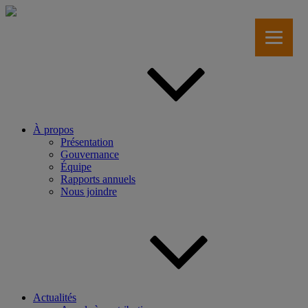
Aller
au
contenu
principal
À propos
Présentation
Gouvernance
Équipe
Rapports annuels
Nous joindre
Actualités