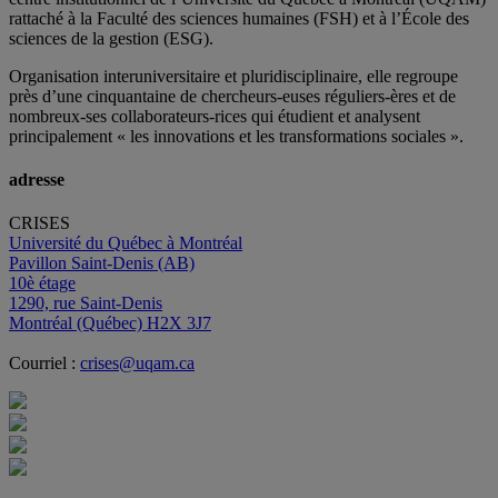
rattaché à la Faculté des sciences humaines (FSH) et à l’École des
sciences de la gestion (ESG).
Organisation interuniversitaire et pluridisciplinaire, elle regroupe
près d’
une c
inquantaine
de
chercheurs
-euses
réguliers
-ères
et de
nombreux
-ses
collaborateurs
-rices
qui étudient et analysent
principalement « les innovations et les transformations sociales ».
adresse
CRISES
Université du Québec à Montréal
Pavillon Saint-Denis (AB)
10è étage
1290, rue Saint-Denis
Montréal (Québec) H2X 3J7
Courriel :
crises@uqam.ca