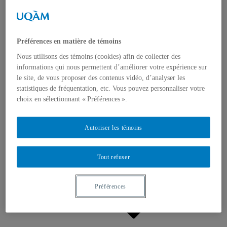
Appels à contributions
Bourses et prix
Communiqués
Dans les médias
Distinctions
Préférences en matière de témoins
Nous utilisons des témoins (cookies) afin de collecter des
informations qui nous permettent d’améliorer votre expérience sur
le site, de vous proposer des contenus vidéo, d’analyser les
statistiques de fréquentation, etc. Vous pouvez personnaliser votre
choix en sélectionnant « Préférences ».
Activités
Événements à venir
Autoriser les témoins
Archives et bilans
Colloque international CRISES
Perspectives et dialogue
Tout refuser
Vidéos et baladodiffusions
Préférences