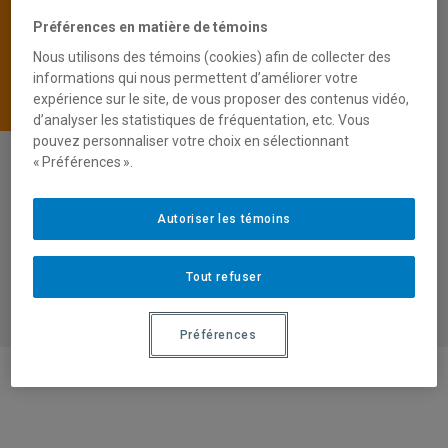
Préférences en matière de témoins
PRIX JEAN-MARIE-FECTEAU
Nous utilisons des témoins (cookies) afin de collecter des
REPRÉSENTANTS-ES ÉTUDIANTS-ES
informations qui nous permettent d’améliorer votre
expérience sur le site, de vous proposer des contenus vidéo,
THÈSES ET MÉMOIRES
d’analyser les statistiques de fréquentation, etc. Vous
pouvez personnaliser votre choix en sélectionnant
« Préférences ».
THÈSES ET MÉMOIRES – CAHIERS DU CRISES
https://crises.uqam.ca/publication/cahiers-du-
Autoriser les témoins
crises
Tout refuser
Préférences