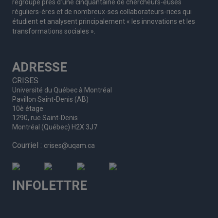
regroupe
près d’
une c
inquantaine
de
chercheurs
-euses
réguliers
-ères
et de nombreux
-ses
collaborateurs
-rices
qui
étudient et analysent principalement « les innovations et les
transformations sociales ».
ADRESSE
CRISES
Université du Québec à Montréal
Pavillon Saint-Denis (AB)
10è étage
1290, rue Saint-Denis
Montréal (Québec) H2X 3J7
Courriel :
crises@uqam.ca
INFOLETTRE