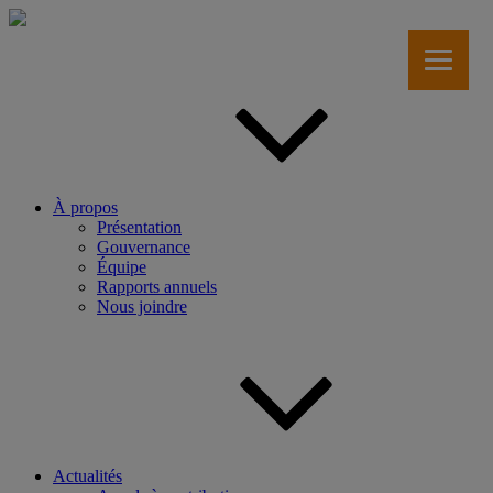
Aller
au
contenu
principal
À propos
Présentation
Gouvernance
Équipe
Rapports annuels
Nous joindre
Actualités