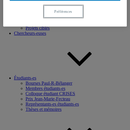
Recherche
Préférences
Axes de recherche
Base de données
Programmation scientifique
Projets ciblés
Chercheurs-euses
Étudiants-es
Bourses Paul-R-Bélanger
Membres étudiants-es
Colloque étudiant CRISES
Prix Jean-Marie-Fecteau
Représentants-es étudiants-es
Thèses et mémoires