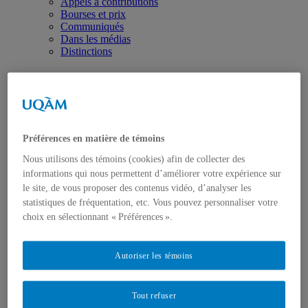
Appels à contributions
Bourses et prix
Communiqués
Dans les médias
Distinctions
Préférences en matière de témoins
Activités
Nous utilisons des témoins (cookies) afin de collecter des
Événements à venir
informations qui nous permettent d’améliorer votre expérience sur
Archives et bilans
le site, de vous proposer des contenus vidéo, d’analyser les
Colloque international CRISES
statistiques de fréquentation, etc. Vous pouvez personnaliser votre
Perspectives et dialogue
choix en sélectionnant « Préférences ».
Vidéos et baladodiffusions
Autoriser les témoins
Tout refuser