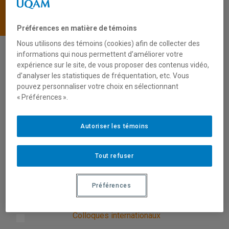
COLLOQUES INTERNATIONAUX
VIDÉOS
Préférences en matière de témoins
Nous utilisons des témoins (cookies) afin de collecter des
informations qui nous permettent d’améliorer votre
Le CRISES est heureux de vous partager des
expérience sur le site, de vous proposer des contenus vidéo,
contenus issus de ses colloques internationaux et
d’analyser les statistiques de fréquentation, etc. Vous
pouvez personnaliser votre choix en sélectionnant
des colloques présentés dans le cadre des Congrès
« Préférences ».
de l’Acfas.
Ces vidéos sont accessibles en libre accès depuis
Autoriser les témoins
la plateforme Viméo, nous vous invitons à les
consulter et à les mobiliser notamment pour des
Tout refuser
fins pédagogiques !
Préférences
Colloques à l’Acfas
Colloques internationaux